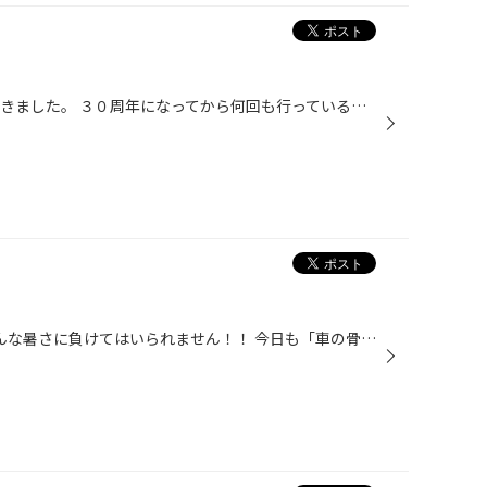
こんにちは。 先日、ＴＤＬ行ってきました。 ３０周年になってから何回も行っているんですが、度重なる アクシデントによりパレードを１回も見れずにいたんです(T_T) しかし、先日はパレード見れ、夏イベントの中央鑑賞エリアの抽選も 当りずぶ濡れになることができました!(^^)! 画像は自粛しま...
今日も暑いです！(-_-;) ですがそんな暑さに負けてはいられません！！ 今日も「車の骨盤矯正」頑張ってます！！ お車はメルセデスベンツＣＬＫ３２０カブリオレ★ タイヤは人気のポテンザＳ００１！！ タイヤがきちんと接地できるようにビシッと調整！ タイヤ長持ちには欠かせません！ 最近、フラッ...