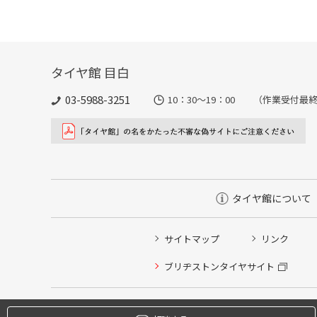
タイヤ館 目白
03-5988-3251
10：30～19：00 （作業受付最終
タイヤ館について
サイトマップ
リンク
タイヤ点検・安全点検/タイヤ履き替え/オイル交換/その
ブリヂストンタイヤサイト
クローク契約会員専用タイヤ履き替え※タイヤ履き替えを
本日のタイヤ履き替え順番待ち予約 ※クローク契約会員