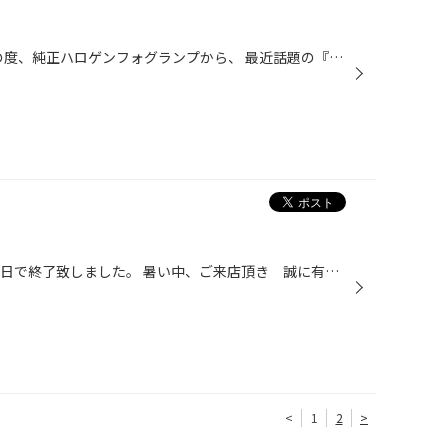
ＴＯＹＯＴＡ ８６のご来店。 この度、純正ハロゲンフォグランプから、 最近話題の『ＬＥＤ』フォグへと チェンジ！！ 今回使用するバルブは、 Junack LEDIST（ｼﾞｭﾅｯｸ ﾚﾃﾞｨｽﾄ） ＨＩＤに負けない明るさの ６０００Ｋ純白光と 視認性抜群の ２５００Ｋイエロー光の２種類から選べます。 純正バル...
こんにちは。 行楽応援フェア、本日で終了致しました。 暑い中、ご来店頂き 誠に有難う御座いましたm(__)m しかし！当店にお盆休みはありません！！ 今週は１４日の水曜日も営業致します。 なぜなら・・・当店オリジナル企画【猛暑に負けるなフェア】を開催中なのです。 人も負けそう（負けてる？...
<
1
2
>