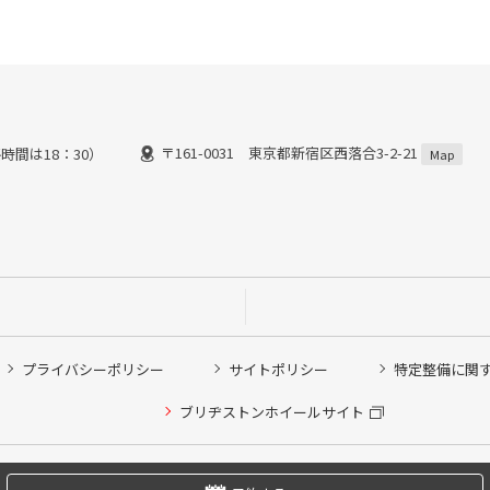
〒161-0031 東京都新宿区西落合3-2-21
時間は18：30）
Map
プライバシーポリシー
サイトポリシー
特定整備に関
他ピット作業の予約
ブリヂストンホイールサイト
希望のクローク契約会員の方はこちらを選択ください
の方はご利用いただけません
Copyright © 2024 Bridgestone Retail Co.,Ltd. All rights Reserved.