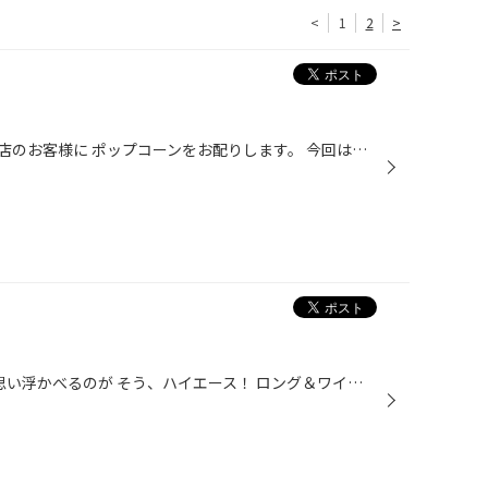
<
1
2
>
本日・明日の２日間に限り、ご来店のお客様に ポップコーンをお配りします。 今回はそのポップコーンができる様子をご紹介 まずは、ポップコーンの種!?を専用マシンに入れます。 中の棒がゆっくり回転し種を混ぜます。 しばらくすると、コーンの粒が弾けて踊り始めます。 すべて弾けたら、味付けし...
商用1BOXと言えば、多くの人が思い浮かべるのが そう、ハイエース！ ロング＆ワイドボディのこのお車 今回はアルミホイールに交換。 お取付の商品は、ブリヂストンのセミオリジナル品 『アーバンスポーツ NR』 JWL-T 990KG規格適合品なので、 もちろん車検もこのままOK！ 盗難防止のロックナットと...