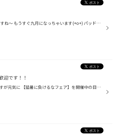
こんにちは。 お盆休みも今日迄ですね〜 もうすぐ九月になっちゃいます(+o+) パッド＆ローター交換や・・・ スプリング交換（アイバッハのローダウン）や・・・ ホイール交換（ＢＢＳ ＲＥＬ２特約店限定商品）等々 今日も沢山がんばりました(^^)
歓迎です！！
連日、厳しい暑さが続いておりますが元気に 【猛暑に負けるなフェア】を開催中の目白店、 店長のひろさわです！ またこのような暑さの中、お盆期間中も沢山の ご来店、誠にありがとうございました！ そしてまた今週末も沢山のご来店をスタッフ一同 お待ちしております！ 当店は『見るだけ』『聞くだ...