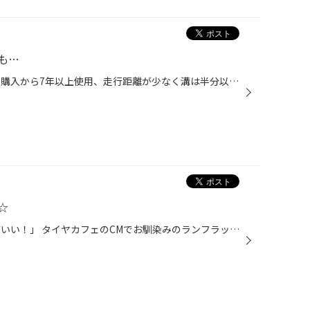
も…
まずは写真をご覧ください。 新車購入から7年以上使用、走行距離が少なく溝は半分以上ありましたが、 溝内部のひび割れが気になるという事で交換しました。 1枚目と3枚目、一見なんの問題も無い様に見えますが、 2枚目と4枚目、それぞれ手でグイッと持ち上げると こんなに蝕まれているではありませ...
☆
「愛があれば！」 「走り続ければいい！」 タイヤカフェのCMでお馴染みのランフラットタイヤを交換させて頂きました！ 今回のタイヤはポテンザRE050RFT★BMW認証タイヤで、タイヤが パンクして空気が抜けても安全な場所まで「走り続ける」事ができます。 高性能タイヤですらもちろん「車の骨盤矯正」...