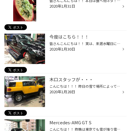
皆さんこんにちは！！ 本日は食べ物ネタ！！！ 今月も行ってきました！！！ 浅草にあるラーメン弁慶！！！ 僕のおすすめなので今回は木口スタッフを連行していきました(^^♪
2020年1月31日
今度はこちら！！！
皆さんこんにちは！！ 実は、来週水曜日に本庄サーキットに行ってきます！！ 前回から少し軽量化そしてRE-71RをNEWで持っていくためタイムが楽しみです(^^♪ そして本日は・・・ W205 AMGのタイヤ交換をさせていただきました！！！ F 245/35R19 R 265/35R19 前後ともPOTENZA S007Aで交換させていただ...
2020年1月30日
木口スタッフが・・・
こんにちは！！！ 昨日の雪で場所によっては残ってるところもありますので、 運転にはお気を付けください(-_-;) そして、本日のタイヤ館目白のPITの紹介です(^^♪ 本日はFJクルーザーの新品冬SETのお取り付けをさせていただきました(^^♪ マニアの間ではかなり人気のお車ですね！！ 実は、日本にFJの...
2020年1月28日
Mercedes-AMG GT S
こんにちは！！ 昨晩は東京でも雪が降り雪が残ってる所もあるので凍結した路面に注意してください！ 先日タイヤ交換させて頂きましたMercedes-AMG GT Sを紹介させて頂きます。 11月にフロントの2本を交換させて頂き今回はリアの2本を交換させて頂きましたヽ(^o^) 前後異形のフロントが19インチ、リ...