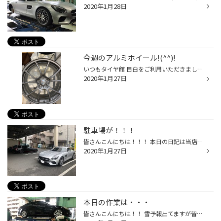
2020年1月28日
今週のアルミホイール!(^^)!
いつもタイヤ館 目白をご利用いただきまして 誠にありがとうございます<(_ _)> 今年よりTAN-EI-SHAのTWSの展示を始めました。 本日搭載の写真は、TWSのMotorsport T66-Fになります。 サイズ全てが最軽量で高強度・高剛性でスポーツ走行に持て来いのホイールです。 興味ある方は是非ご来店ください<(...
2020年1月27日
駐車場が！！！
皆さんこんにちは！！！ 本日の日記は当店の駐車場の写真です(^^♪ 手前からタイヤ交換でご来店していただいたお車！！ AMG GT S 色はイリジウムシルバーマグノ(マット) AMG C63S BMW M2 色はM2専用色の青です・・・ GTSはリアタイヤを新品に交換させていただきました(^^♪ C63Sはタイヤ交換でお預か...
2020年1月27日
本日の作業は・・・
皆さんこんにちは！！ 雪予報出てますが皆様準備は大丈夫ですか？ 本日はの作業の紹介になります(^^♪ IS250×S007A 本日の予約のお客様はこちら！！ タイヤ4本交換です！！！ 木口スタッフひょっこりはんしてますね(^^♪ とても良い笑顔です！！！ ISにお取り付けしたタイヤは 木口スタッフもお気に入...