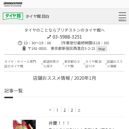
タイヤ館 目白
タイヤのことならブリヂストンのタイヤ館へ
03-5988-3251
10：30～19：00 （作業受付最終時間は18：30）
〒161-0031 東京都新宿区西落合3-2-21
Map
タイヤ・ホイール専門
都道府県か
東京都のタ
タイヤ館 目
店舗おスス
店のタイヤ館
ら探す
イヤ館
白TOP
メ情報
店舗おススメ情報 / 2020年1月
記事一覧
<
1
2
3
>
弁慶！！！