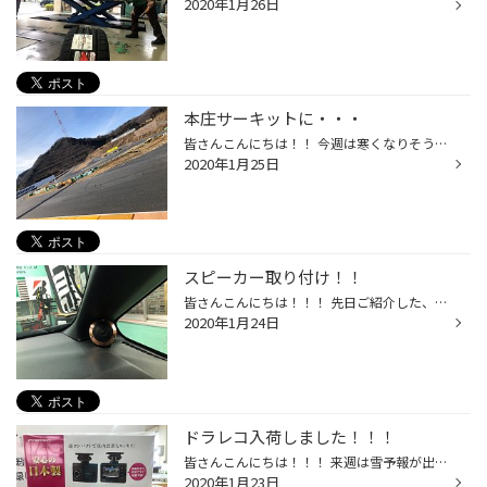
2020年1月26日
本庄サーキットに・・・
皆さんこんにちは！！ 今週は寒くなりそうですね・・・ 本日は、お休みをいただきこちらに・・・ 先日アライメント調整に来てくれた友人が走るとのことで行ってきました。 僕は車の準備が間に合わず走れませんでしたが、 2月に71RのNEWで走ってみたいと思います！
2020年1月25日
スピーカー取り付け！！
皆さんこんにちは！！！ 先日ご紹介した、スピーカーのお話！！ F スピーカー ツイーターの取付をスタッフ木口に教わりながら取り付けてみました(^^♪ 付けてびっくり！！！ かなり音質がUPしました(^^♪ 当店タイヤ館目白は、タイヤやメンテナンス用品だけではありません！！ ナビのお取り寄せ、取り...
2020年1月24日
ドラレコ入荷しました！！！
皆さんこんにちは！！！ 来週は雪予報が出てますが皆様準備はおすみですか？ タイヤ館目白は、スタットレス在庫在ります！！！ そして・・・ タイトルの件になります！！！ 1.コムテック ZDR-022 コンパクト設計の為、車内設置もすっきり！ 200画素で録画！！ 駐車監視機能付きで24時間365日監視！ ...
2020年1月23日