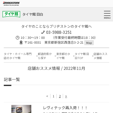
タイヤ館 目白
タイヤのことならブリヂストンのタイヤ館へ
03-5988-3251
10：30～19：00 （作業受付最終時間は18：30）
〒161-0031 東京都新宿区西落合3-2-21
Map
タイヤ・ホイール専門
都道府県か
東京都のタ
タイヤ館 目
店舗おスス
店のタイヤ館
ら探す
イヤ館
白TOP
メ情報
店舗おススメ情報 / 2022年11月
記事一覧
<
1
2
>
レヴィテック再入荷！！！