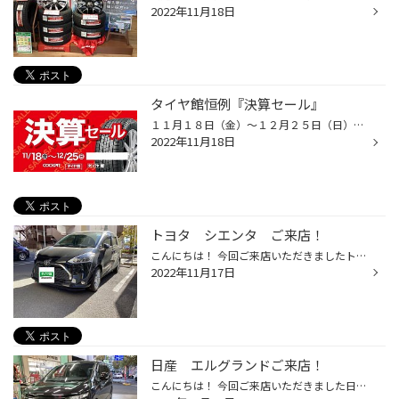
2022年11月18日
タイヤ館恒例『決算セール』
１１月１８日（金）～１２月２５日（日）の長期間で、タイヤ館恒例『決算セール』を開催します！！今年も『BLIZZAK VRX3』が大好評～！！ 今年の冬もコレで決まりですね～(^^)/もちろん、各種夏タイヤ＆メンテナンス用品＆アウトレット品もお買い得ですヨ～!(^^)!皆様のご来店、スタッフ一同お待ち...
2022年11月18日
トヨタ シエンタ ご来店！
こんにちは！ 今回ご来店いただきましたトヨタのシエンタのタイヤ交換を致しました！ タイヤはBLIZZAK VRXをお選びいただきました！ サイズは185/60R15です。 溝が浅くなったスタッドレスタイヤの雪道や凍結路はとても危険です！ 少しでも不安な点がございましたらぜひ一度ご来店くださいね♪ タイヤ...
2022年11月17日
日産 エルグランドご来店！
こんにちは！ 今回ご来店いただきました日産のエルグランドのタイヤ交換を致しました！ タイヤはBLIZZAK DM-V3をお選びいただきました！ サイズは225/60R17です。 プラットホームが露出しているスタッドレスタイヤは冬場の使用は大変危険ですので交換を検討されることをオススメしています！ またプ...