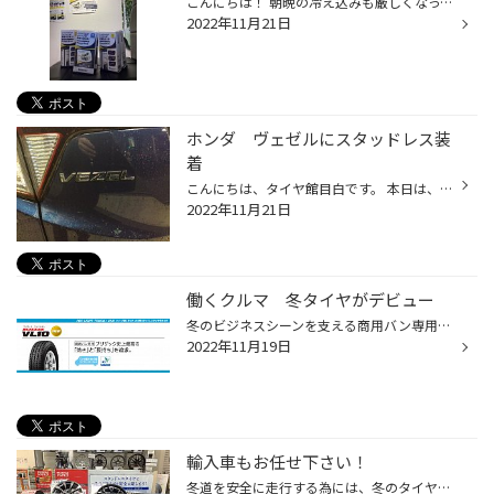
こんにちは！ 朝晩の冷え込みも厳しくなってまいりました。 さて、レヴィテック Power Shotが、再入荷致しました！！ 寒くなり、早朝のエンジン始動時など、振動が大きく感じたりすることが、あるかと思います。 これ一本で、気になっていたノイズや振動に効果絶大！！ 気になった方は、是非お試し...
2022年11月21日
ホンダ ヴェゼルにスタッドレス装
着
こんにちは、タイヤ館目白です。 本日は、ホンダ ヴェゼルにスタッドレスを装着しました。 今回装着したスタッドレスは、ブリザックVRX3と ホイールは、ホンダ車用のナットがそのまま使える エナジーライン DW-02でお車に装着です。 ホンダ車の場合、社外アルミホイールを装着する為には、 ナットの...
2022年11月21日
働くクルマ 冬タイヤがデビュー
冬のビジネスシーンを支える商用バン専用スタッドレスタイヤ「BLIZZAK VL10」を9月より発売 株式会社ブリヂストンは、冬用タイヤブランド「ブリザック」の商用バン専用商品として史上最高の「効き」と「長持ち」を実現したスタッドレスタイヤ「BLIZZAK VL10」（ブリザック ブイエルテン）を2022年9...
2022年11月19日
輸入車もお任せ下さい！
冬道を安全に走行する為には、冬のタイヤが必要です。 年末には、商品が準備できない場合がありますので、早めに準備をオススメします。