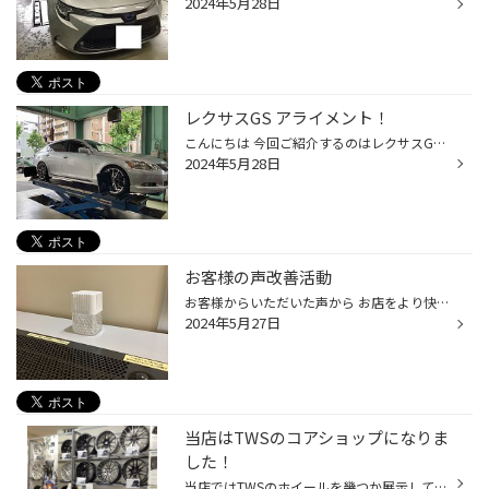
2024年5月28日
レクサスGS アライメント！
こんにちは 今回ご紹介するのはレクサスGS アライメントです。 今回のお客様はタイヤ長持ちプランをご購入いただいており 最長3年で3回まで無料でアライメントの測定を 行うことができます！ アライメントはパーツの経年劣化や縁石などに ぶつけると狂ってしまいます。 そのため定期的にアライメン...
2024年5月28日
お客様の声改善活動
お客様からいただいた声から お店をより快適に過ごしていただくため、 改善活動を行っております。 5月13日 店内のタバコの臭いがきつかった（男性 60代 TK目白） 店内のタバコの臭いがキツかったとお声をいただきました。 喫煙室内に消臭ビーズの設置 扉の隙間となる部分にモールを設置しました。 ...
2024年5月27日
当店はTWSのコアショップになりま
した！
当店ではTWSのホイールを幾つか展示しています！ TWSのホイールと言っても余りピンとこない方も多いかと思うので幾つかご紹介します。 まず1種類目はTWS Exspur "EX" Segmentです フェラーリ、ポルシェ、メルセデス ベンツ、レクサスなどの プレミアムカーメーカーに対し、"Exclusive"なデザインを...