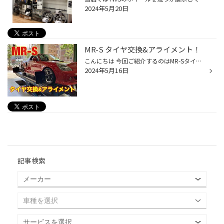
2024年5月20日
MR-S タイヤ交換&アライメント！
こんにちは 今回ご紹介するのはMR-Sタイヤ交換です! タイヤ：ポテンザRE-71RS サイズ：F185/55R15 R215/45R16 ポテンザRE-71RSは高いグリップ性能を発揮するタイヤです そして今回アライメント調整も行いました。 タイヤ新品時に調整を行うことで、一番いい状態でタイヤを使うことができます。 ご来...
2024年5月16日
記事検索