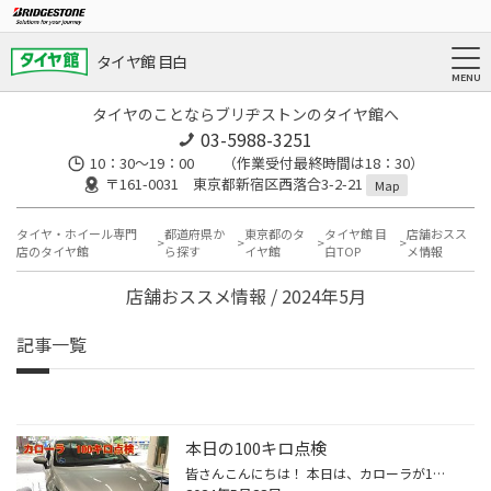
タイヤ館 目白
タイヤのことならブリヂストンのタイヤ館へ
03-5988-3251
10：30～19：00 （作業受付最終時間は18：30）
〒161-0031 東京都新宿区西落合3-2-21
Map
タイヤ・ホイール専門
都道府県か
東京都のタ
タイヤ館 目
店舗おスス
店のタイヤ館
ら探す
イヤ館
白TOP
メ情報
店舗おススメ情報 / 2024年5月
記事一覧
本日の100キロ点検
皆さんこんにちは！ 本日は、カローラが100km点検でご来店されました！ ありがとうございます！ 新品のタイヤはしばらく走るとホイールに馴染み 空気圧の変化が起こったり、 ナット・ボルトの締め付けトルクにバラつきが生じる場合が 稀にあります。 100km点検とはそういった走行後の変化を しっか...