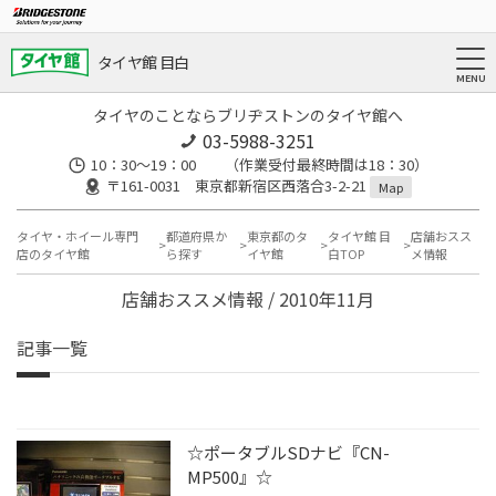
タイヤ館 目白
タイヤのことならブリヂストンのタイヤ館へ
03-5988-3251
10：30～19：00 （作業受付最終時間は18：30）
〒161-0031 東京都新宿区西落合3-2-21
Map
タイヤ・ホイール専門
都道府県か
東京都のタ
タイヤ館 目
店舗おスス
店のタイヤ館
ら探す
イヤ館
白TOP
メ情報
店舗おススメ情報 / 2010年11月
記事一覧
☆ポータブルSDナビ『CN-
MP500』☆