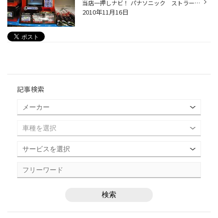
当店一押しナビ！ パナソニック ストラーダ ８GBポータブルSDナビ『CN-MP500』 渋滞情報 ワンセグもOK タッチパネルで操作らくらく！ ドライブのお共におススメです。 手軽にナビをお探しの方には是非！！ 店内に展示もしてますので操作して見て下さい(^^)
2010年11月16日
記事検索