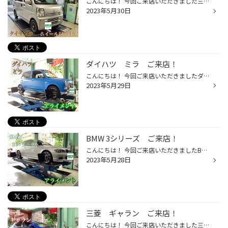
こんにちは！ 今回ご来店いただきました三菱のミニキャブのタイヤとホイールの交換取り付けを行いました！ タイヤはK370をお選びいただきました！ サイズは145/80R12です。 ホイールはH4 MOTOR X1をお選びいただきました！ サイズは 12×40 P.C.D 100です シルバーと黒の配色とデザインがとても良...
2023年5月30日
ダイハツ ミラ ご来店！
こんにちは！ 今回ご来店いただきましたダイハツのミラのアライメント調整を致しました！ 週末に乗るだけでもご利用の状況によってはアライメントのズレが発生してしまっていたり、 長く乗っていたりすると少しずつズレを起こしていることもありますので、 アライメント調整を一年に一度行うとズレ...
2023年5月29日
BMW 3シリーズ ご来店！
こんにちは！ 今回ご来店いただきましたBMWの 3シリーズのアライメント調整を致しました！ 黄色で囲んだカメラで赤色で囲んだ器具の角度などを読み取っています！ アライメント調整を一年に一回やるだけでもタイヤの持ちが変わってきますのでアライメント調整のご相談やご予約お待ちしております！ ...
2023年5月28日
三菱 ギャラン ご来店！
こんにちは！ 今回ご来店いただきました三菱のギャランフォルティススポーツバックのアライメント調整を致しました！ アライメント調整は足回りの取り付け後やハンドルのズレがあるお車などに効果がありますので是非ご相談ください！ アライメントがズレたままだとタイヤが偏摩耗を起こして非常に勿...