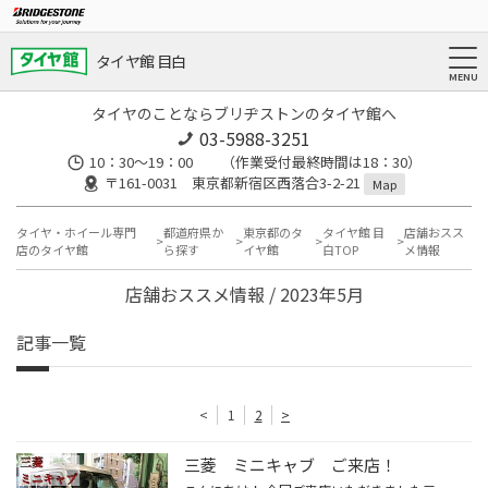
タイヤ館 目白
タイヤのことならブリヂストンのタイヤ館へ
03-5988-3251
10：30～19：00 （作業受付最終時間は18：30）
〒161-0031 東京都新宿区西落合3-2-21
Map
タイヤ・ホイール専門
都道府県か
東京都のタ
タイヤ館 目
店舗おスス
店のタイヤ館
ら探す
イヤ館
白TOP
メ情報
店舗おススメ情報 / 2023年5月
記事一覧
<
1
2
>
三菱 ミニキャブ ご来店！