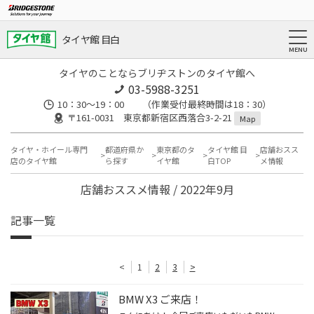
タイヤ館 目白
タイヤのことならブリヂストンのタイヤ館へ
03-5988-3251
10：30～19：00 （作業受付最終時間は18：30）
〒161-0031 東京都新宿区西落合3-2-21
Map
タイヤ・ホイール専門
都道府県か
東京都のタ
タイヤ館 目
店舗おスス
店のタイヤ館
ら探す
イヤ館
白TOP
メ情報
店舗おススメ情報 / 2022年9月
記事一覧
<
1
2
3
>
BMW X3 ご来店！