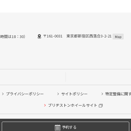
〒161-0031 東京都新宿区西落合3-2-21
時間は18：30）
Map
プライバシーポリシー
サイトポリシー
特定整備に関
他ピット作業の予約
ブリヂストンホイールサイト
希望のクローク契約会員の方はこちらを選択ください
の方はご利用いただけません
Copyright © 2024 Bridgestone Retail Co.,Ltd. All rights Reserved.
予約する