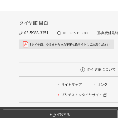
タイヤ館 目白
03-5988-3251
10：30～19：00 （作業受付最終
タイヤ館について
サイトマップ
リンク
タイヤ点検・安全点検/タイヤ履き替え/オイル交換/その
ブリヂストンタイヤサイト
クローク契約会員専用タイヤ履き替え※タイヤ履き替えを
本日のタイヤ履き替え順番待ち予約 ※クローク契約会員
相談する