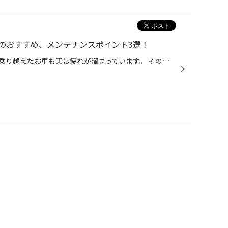
のおすすめ、メンテナンスポイント3選！
気温が高い日が続き、過酷な夏を乗り越えたお車も実は疲れが溜まっています。 そのお車の疲れをとりつつ、秋の行楽シーズンを快適に過ごす為の 『おすすめカーメンテナンス』をご紹介いたします！ 【オススメ秋前メンテナンス3選！】 ■ バッテリー点検・交換 季節の変わり目はバッテリーの調子が悪...