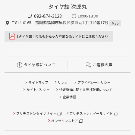
タイヤ館 次郎丸
092-874-3123
10:00-18:30
〒814-0165 福岡県福岡市早良区次郎丸1丁目10番17号
Map
タイヤ館について
お客様の声
サイトマップ
リンク
プライバシーポリシー
サイトポリシー
特定整備に関する弊社取組について
企業情報
ブリヂストンタイヤサイト
ブリヂストンホイールサイト
タイヤ点検・安全点検/タイヤ履き替え/オイル交換/その他
ピット作業の予約
オンラインストア
クローク契約会員専用タイヤ履き替え※タイヤ履き替えを
希望のクローク契約会員の方はこちらを選択ください