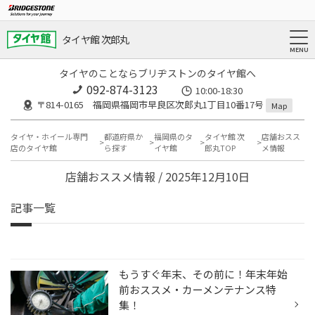
タイヤ館 次郎丸
タイヤのことならブリヂストンのタイヤ館へ
092-874-3123
10:00-18:30
〒814-0165 福岡県福岡市早良区次郎丸1丁目10番17号
Map
タイヤ・ホイール専門
都道府県か
福岡県のタ
タイヤ館 次
店舗おスス
店のタイヤ館
ら探す
イヤ館
郎丸TOP
メ情報
店舗おススメ情報 / 2025年12月10日
記事一覧
もうすぐ年末、その前に！年末年始
前おススメ・カーメンテナンス特
集！