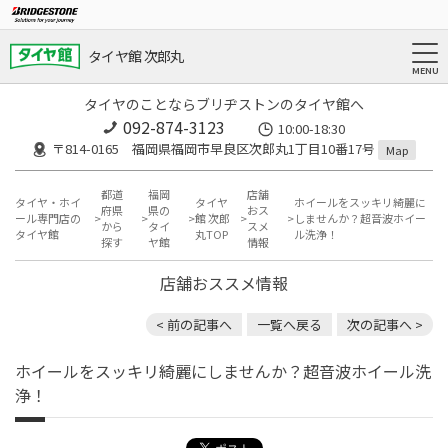
タイヤ館 次郎丸
タイヤのことならブリヂストンのタイヤ館へ
092-874-3123
10:00-18:30
〒814-0165 福岡県福岡市早良区次郎丸1丁目10番17号
Map
都道
福岡
店舗
タイヤ・ホイ
タイヤ
ホイールをスッキリ綺麗に
府県
県の
おス
ール専門店の
館 次郎
しませんか？超音波ホイー
から
タイ
スメ
タイヤ館
丸TOP
ル洗浄！
探す
ヤ館
情報
店舗おススメ情報
< 前の記事へ
一覧へ戻る
次の記事へ >
ホイールをスッキリ綺麗にしませんか？超音波ホイール洗
浄！