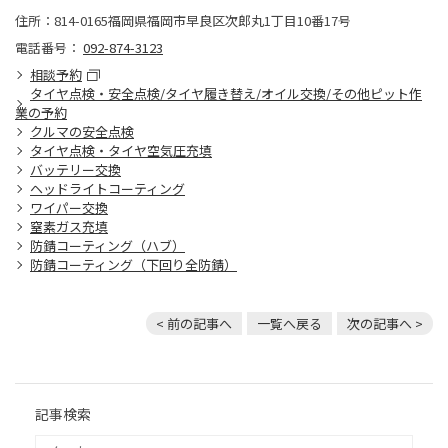
住所：814-0165福岡県福岡市早良区次郎丸1丁目10番17号
電話番号：
092-874-3123
相談予約
タイヤ点検・安全点検/タイヤ履き替え/オイル交換/その他ピット作
業の予約
クルマの安全点検
タイヤ点検・タイヤ空気圧充填
バッテリー交換
ヘッドライトコーティング
ワイパー交換
窒素ガス充填
防錆コーティング（ハブ）
防錆コーティング（下回り全防錆）
< 前の記事へ
一覧へ戻る
次の記事へ >
記事検索