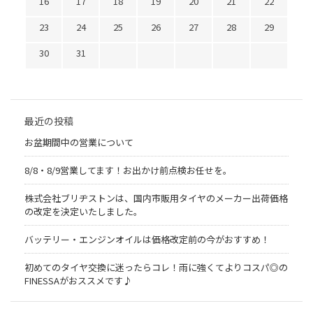
16
17
18
19
20
21
22
23
24
25
26
27
28
29
30
31
最近の投稿
お盆期間中の営業について
8/8・8/9営業してます！お出かけ前点検お任せを。
株式会社ブリヂストンは、国内市販用タイヤのメーカー出荷価格
の改定を決定いたしました。
バッテリー・エンジンオイルは価格改定前の今がおすすめ！
初めてのタイヤ交換に迷ったらコレ！雨に強くてよりコスパ◎の
FINESSAがおススメです♪