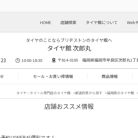
HOME
店舗検索
タイヤ館について
Web
タイヤのことならブリヂストンのタイヤ館へ
タイヤ館 次郎丸
123
〒814-0165 福岡県福岡市早良区次郎丸1丁
10:00-18:30
せ
セール・お買い得情報
商品情報
タイヤ・ホイール専門店のタイヤ館
都道府県から探す
福岡県のタイヤ館
店舗おススメ情報
予約はWEBが便利です！