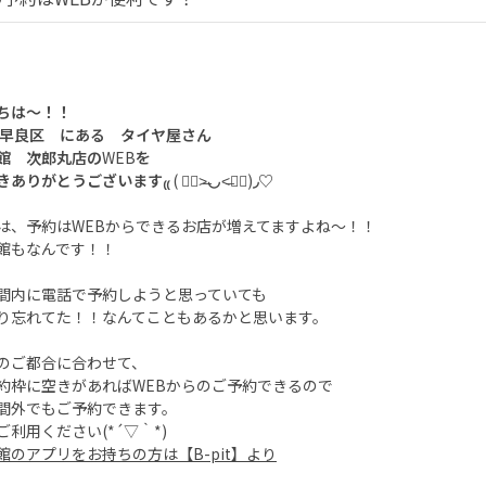
ちは～！！
 早良区 にある タイヤ屋さん
館 次郎丸店の
WEB
を
きありがとうございます
₍₍
(
๑
˃̶
◡
˂̶
๑
)
◞♡
は、予約は
WEB
からできるお店が増えてますよね～！！
館もなんです！！
間内に電話で予約しようと思っていても
り忘れてた！！なんてこともあるかと思います。
のご都合に合わせて、
約枠に空きがあれば
WEB
からのご予約できるので
間外でもご予約できます。
ご利用ください
(*
´▽｀
*)
館のアプリをお持ちの方は【
B-pit
】より