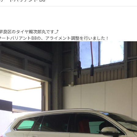
早良区のタイヤ館次郎丸です⤴︎
パサートバリアントB8の、アライメント調整を行いました！