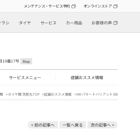
メンテナンス・サービス予約
オンラインストア
チラシ
タイヤ
サービス
カー用品
お客様の声
目10番17号
Map
サービスメニュー
店舗おススメ情報
館
タイヤ館 次郎丸TOP
店舗おススメ情報
VW パサートバリアント B8
< 前の記事へ
一覧へ戻る
次の記事へ >