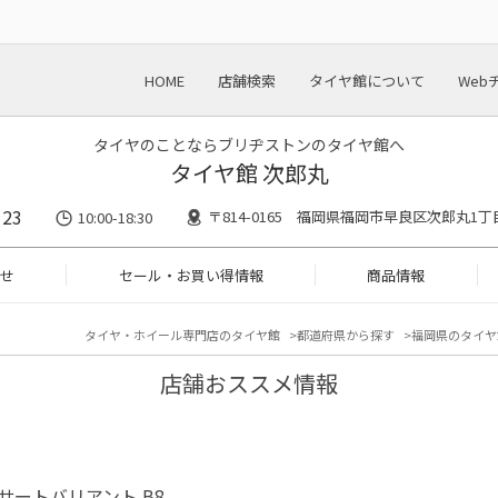
HOME
店舗検索
タイヤ館について
Web
タイヤのことならブリヂストンのタイヤ館へ
タイヤ館 次郎丸
123
〒814-0165 福岡県福岡市早良区次郎丸1丁
10:00-18:30
せ
セール・お買い得情報
商品情報
タイヤ・ホイール専門店のタイヤ館
都道府県から探す
福岡県のタイヤ
店舗おススメ情報
パサートバリアント B8