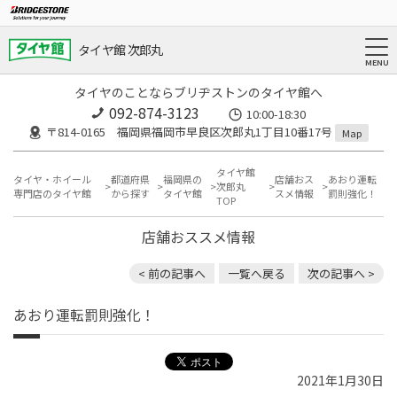
タイヤ館 次郎丸
タイヤのことならブリヂストンのタイヤ館へ
092-874-3123
10:00-18:30
〒814-0165 福岡県福岡市早良区次郎丸1丁目10番17号
Map
タイヤ館
タイヤ・ホイール
都道府県
福岡県の
店舗おス
あおり運転
次郎丸
専門店のタイヤ館
から探す
タイヤ館
スメ情報
罰則強化！
TOP
店舗おススメ情報
< 前の記事へ
一覧へ戻る
次の記事へ >
あおり運転罰則強化！
2021年1月30日