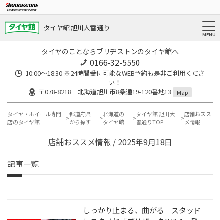
タイヤ館 旭川大雪通り
タイヤのことならブリヂストンのタイヤ館へ
0166-32-5550
10:00～18:30 ※24時間受付可能なWEB予約も是非ご利用くださ
い！
〒078-8218 北海道旭川市8条通19-120番地13
Map
タイヤ・ホイール専門
都道府県
北海道の
タイヤ館 旭川大
店舗おスス
店のタイヤ館
から探す
タイヤ館
雪通りTOP
メ情報
店舗おススメ情報 / 2025年9月18日
記事一覧
しっかり止まる、曲がる スタッド