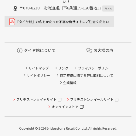
い！
〒078-8218 北海道旭川市8条通19-120番地13
Map
タイヤ館について
お客様の声
サイトマップ
リンク
プライバシーポリシー
サイトポリシー
特定整備に関する弊社取組について
企業情報
ブリヂストンタイヤサイト
ブリヂストンホイールサイト
タイヤ点検・安全点検/タイヤ履き替え/オイル交換/その他
ピット作業の予約
オンラインストア
クローク契約会員専用タイヤ履き替え※タイヤ履き替えを
希望のクローク契約会員の方はこちらを選択ください
Copyright © 2024 Bridgestone Retail Co.,Ltd. All rights Reserved.
本日のタイヤ履き替え順番待ち予約 ※クローク契約会員の
方はご利用いただけません