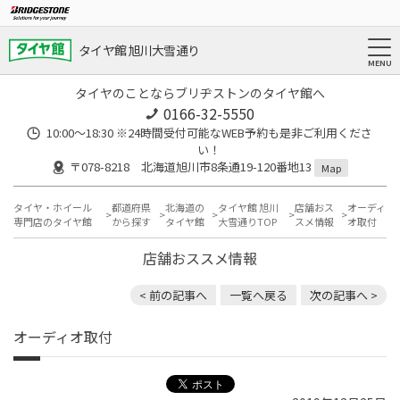
タイヤ館 旭川大雪通り
タイヤのことならブリヂストンのタイヤ館へ
0166-32-5550
10:00～18:30 ※24時間受付可能なWEB予約も是非ご利用くださ
い！
〒078-8218 北海道旭川市8条通19-120番地13
Map
タイヤ・ホイール
都道府県
北海道の
タイヤ館 旭川
店舗おス
オーディ
専門店のタイヤ館
から探す
タイヤ館
大雪通りTOP
スメ情報
オ取付
店舗おススメ情報
< 前の記事へ
一覧へ戻る
次の記事へ >
オーディオ取付