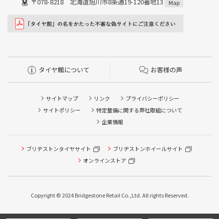
〒078-8218 北海道旭川市8条通19-120番地13
Map
タイヤ館について
お客様の声
サイトマップ
リンク
プライバシーポリシー
サイトポリシー
特定整備に関する弊社取組について
企業情報
タイヤ点検・安全点検/タイヤ履き替え/オイル交換/その他
ブリヂストンタイヤサイト
ブリヂストンホイールサイト
ピット作業の予約
オンラインストア
クローク契約会員専用タイヤ履き替え※タイヤ履き替えを
希望のクローク契約会員の方はこちらを選択ください
Copyright © 2024 Bridgestone Retail Co.,Ltd. All rights Reserved.
本日のタイヤ履き替え順番待ち予約 ※クローク契約会員の
方はご利用いただけません