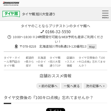
タイヤ館 旭川大雪通り
タイヤのことならブリヂストンのタイヤ館へ
0166-32-5550
10:00～18:30 ※24時間受付可能なWEB予約も是非ご利用くださ
い！
〒078-8218 北海道旭川市8条通19-120番地13
Map
タイヤ・ホイ
都道府
北海道
タイヤ館
店舗お
タイヤ交換後の『100
ール専門店の
県から
のタイ
旭川大雪
ススメ
キロ点検』忘れてませ
タイヤ館
探す
ヤ館
通りTOP
情報
んか？
店舗おススメ情報
< 前の記事へ
一覧へ戻る
次の記事へ >
タイヤ交換後の『100キロ点検』忘れてませんか？