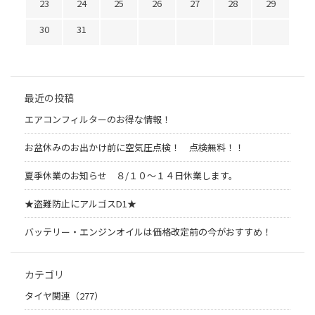
23
24
25
26
27
28
29
30
31
最近の投稿
エアコンフィルターのお得な情報！
お盆休みのお出かけ前に空気圧点検！ 点検無料！！
夏季休業のお知らせ ８/１０～１４日休業します。
★盗難防止にアルゴスD1★
バッテリー・エンジンオイルは価格改定前の今がおすすめ！
カテゴリ
タイヤ関連（277）