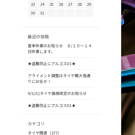
23
24
25
26
27
28
29
30
31
最近の投稿
夏季休業のお知らせ ８/１０～１４
日休業します。
★盗難防止にアルゴスD1★
アライメント調整はタイヤ館大雪通
りにお任せ！
9/1(火)タイヤ価格改定のお知らせ
★盗難防止にアルゴスD1★
カテゴリ
タイヤ関連（277）