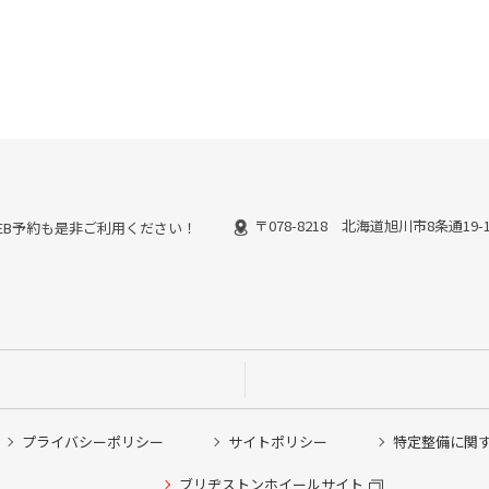
〒078-8218 北海道旭川市8条通19-
能なWEB予約も是非ご利用ください！
プライバシーポリシー
サイトポリシー
特定整備に関
他ピット作業の予約
ブリヂストンホイールサイト
希望のクローク契約会員の方はこちらを選択ください