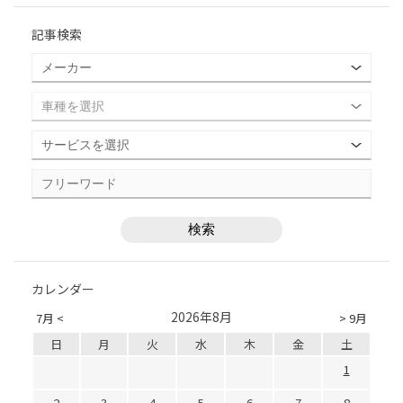
記事検索
カレンダー
2026年8月
7月 <
> 9月
日
月
火
水
木
金
土
1
2
3
4
5
6
7
8