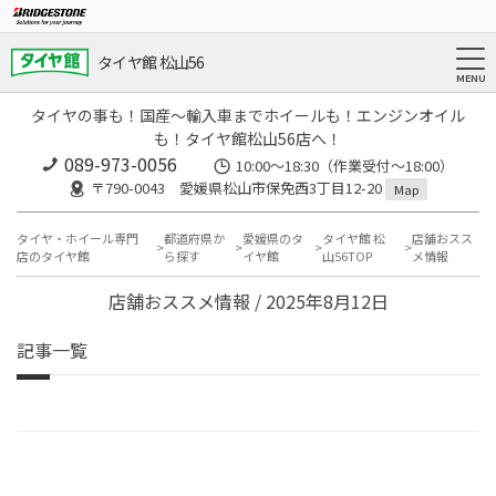
タイヤ館 松山56
タイヤの事も！国産～輸入車までホイールも！エンジンオイル
も！タイヤ館松山56店へ！
089-973-0056
10:00～18:30（作業受付～18:00）
〒790-0043 愛媛県松山市保免西3丁目12-20
Map
タイヤ・ホイール専門
都道府県か
愛媛県のタ
タイヤ館 松
店舗おスス
店のタイヤ館
ら探す
イヤ館
山56TOP
メ情報
店舗おススメ情報 / 2025年8月12日
記事一覧