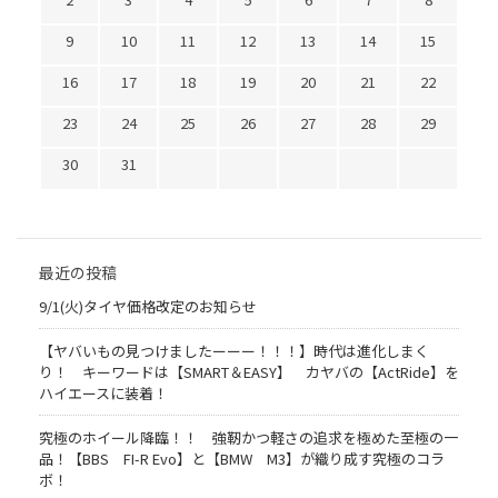
9
10
11
12
13
14
15
16
17
18
19
20
21
22
23
24
25
26
27
28
29
30
31
最近の投稿
9/1(火)タイヤ価格改定のお知らせ
【ヤバいもの見つけましたーーー！！！】時代は進化しまく
り！ キーワードは【SMART＆EASY】 カヤバの【ActRide】を
ハイエースに装着！
究極のホイール降臨！！ 強靭かつ軽さの追求を極めた至極の一
品！【BBS FI-R Evo】と【BMW M3】が織り成す究極のコラ
ボ！