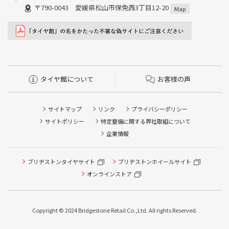
〒790-0043 愛媛県松山市保免西3丁目12-20
Map
タイヤ館について
お客様の声
サイトマップ
リンク
プライバシーポリシー
サイトポリシー
特定整備に関する弊社取組について
企業情報
ブリヂストンタイヤサイト
ブリヂストンホイールサイト
タイヤ点検・安全点検/タイヤ履き替え/オイル交換/その他
ピット作業の予約
オンラインストア
クローク契約会員専用タイヤ履き替え※タイヤ履き替えを
希望のクローク契約会員の方はこちらを選択ください
Copyright © 2024 Bridgestone Retail Co.,Ltd. All rights Reserved.
本日のタイヤ履き替え順番待ち予約 ※クローク契約会員の
方はご利用いただけません