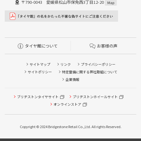
〒790-0043 愛媛県松山市保免西3丁目12-20
Map
タイヤ館について
お客様の声
サイトマップ
リンク
プライバシーポリシー
サイトポリシー
特定整備に関する弊社取組について
企業情報
タイヤ点検・安全点検/タイヤ履き替え/オイル交換/その他
ブリヂストンタイヤサイト
ブリヂストンホイールサイト
ピット作業の予約
オンラインストア
クローク契約会員専用タイヤ履き替え※タイヤ履き替えを
希望のクローク契約会員の方はこちらを選択ください
Copyright © 2024 Bridgestone Retail Co.,Ltd. All rights Reserved.
本日のタイヤ履き替え順番待ち予約 ※クローク契約会員の
方はご利用いただけません