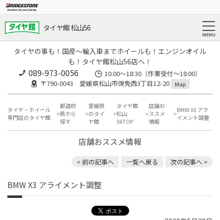
タイヤ館 松山56
タイヤの事も！国産～輸入車までホイールも！エンジンオイル
も！タイヤ館松山56店へ！
089-973-0056
10:00～18:30（作業受付～18:00）
〒790-0043 愛媛県松山市保免西3丁目12-20
Map
都道府
愛媛県
タイヤ館
店舗お
タイヤ・ホイール
BMW X3 アラ
県から
のタイ
松山
ススメ
専門店のタイヤ館
イメント調整
探す
ヤ館
56TOP
情報
店舗おススメ情報
< 前の記事へ
一覧へ戻る
次の記事へ >
BMW X3 アライメント調整