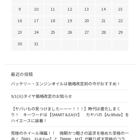
9
10
11
12
13
14
15
16
17
18
19
20
21
22
23
24
25
26
27
28
29
30
31
最近の投稿
バッテリー・エンジンオイルは価格改定前の今がおすすめ！
9/1(火)タイヤ価格改定のお知らせ
【ヤバいもの見つけましたーーー！！！】時代は進化しまく
り！ キーワードは【SMART＆EASY】 カヤバの【ActRide】を
ハイエースに装着！
究極のホイール降臨！！ 強靭かつ軽さの追求を極めた至極の一
品！【BBS FI-R Evo】と【BMW M3】が織り成す究極のコラ