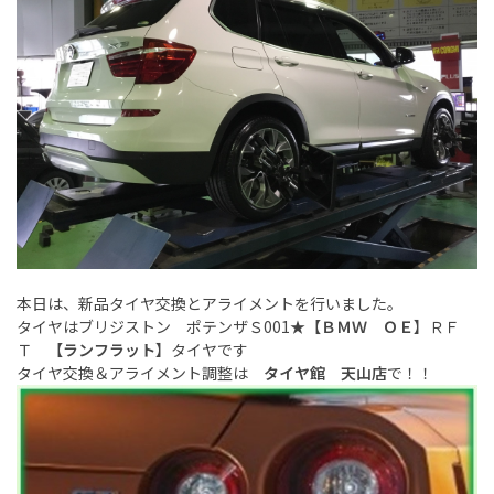
本日は、新品タイヤ交換とアライメントを行いました。
タイヤはブリジストン ポテンザＳ001
★
【
ＢＭＷ ＯＥ
】ＲＦ
Ｔ 【
ランフラット
】タイヤです
タイヤ交換＆アライメント調整は
タイヤ館 天山店
で！！