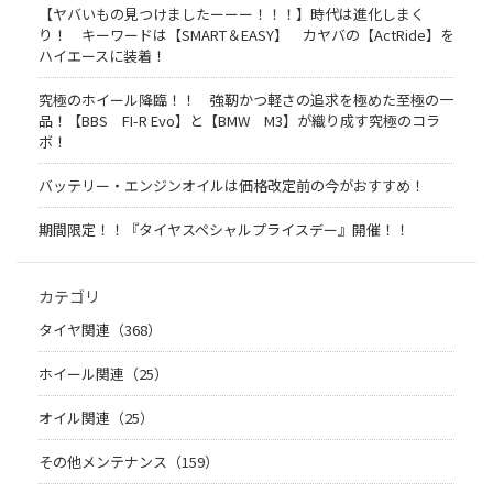
【ヤバいもの見つけましたーーー！！！】時代は進化しまく
り！ キーワードは【SMART＆EASY】 カヤバの【ActRide】を
ハイエースに装着！
究極のホイール降臨！！ 強靭かつ軽さの追求を極めた至極の一
品！【BBS FI-R Evo】と【BMW M3】が織り成す究極のコラ
ボ！
バッテリー・エンジンオイルは価格改定前の今がおすすめ！
期間限定！！『タイヤスペシャルプライスデー』開催！！
カテゴリ
タイヤ関連（368）
ホイール関連（25）
オイル関連（25）
その他メンテナンス（159）