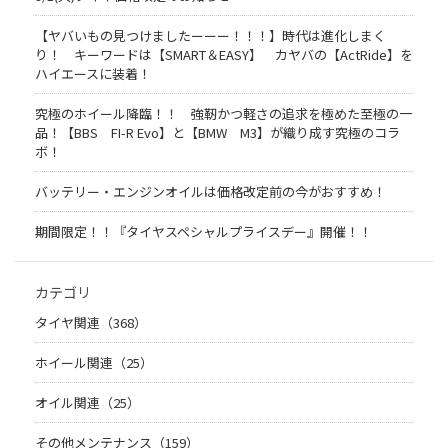
【ヤバいもの見つけましたーーー！！！】時代は進化しまく
り！ キーワードは【SMART＆EASY】 カヤバの【ActRide】を
ハイエースに装着！
究極のホイール降臨！！ 強靭かつ軽さの追求を極めた至極の一
品！【BBS FI-R Evo】と【BMW M3】が織り成す究極のコラ
ボ！
バッテリー・エンジンオイルは価格改定前の今がおすすめ！
期間限定！！『タイヤスペシャルプライスデー』開催！！
カテゴリ
タイヤ関連（368）
ホイール関連（25）
オイル関連（25）
その他メンテナンス（159）