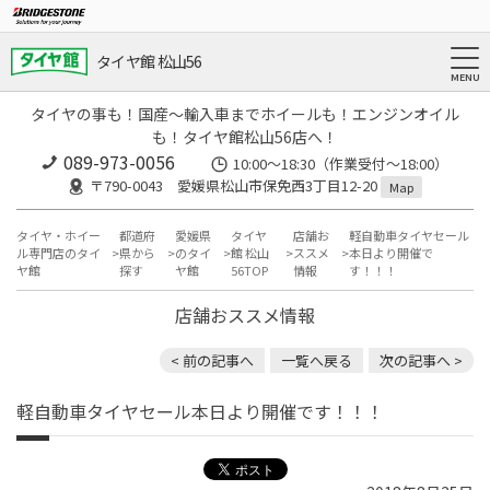
タイヤ館 松山56
タイヤの事も！国産～輸入車までホイールも！エンジンオイル
も！タイヤ館松山56店へ！
089-973-0056
10:00～18:30（作業受付～18:00）
〒790-0043 愛媛県松山市保免西3丁目12-20
Map
タイヤ・ホイー
都道府
愛媛県
タイヤ
店舗お
軽自動車タイヤセール
ル専門店のタイ
県から
のタイ
館 松山
ススメ
本日より開催で
ヤ館
探す
ヤ館
56TOP
情報
す！！！
店舗おススメ情報
< 前の記事へ
一覧へ戻る
次の記事へ >
軽自動車タイヤセール本日より開催です！！！