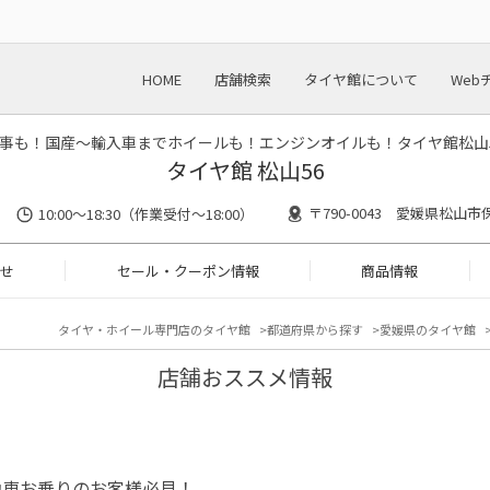
HOME
店舗検索
タイヤ館について
Web
事も！国産～輸入車までホイールも！エンジンオイルも！タイヤ館松山
タイヤ館 松山56
〒790-0043 愛媛県松山市
10:00～18:30（作業受付～18:00）
せ
セール・クーポン情報
商品情報
タイヤ・ホイール専門店のタイヤ館
都道府県から探す
愛媛県のタイヤ館
店舗おススメ情報
動車お乗りのお客様必見！