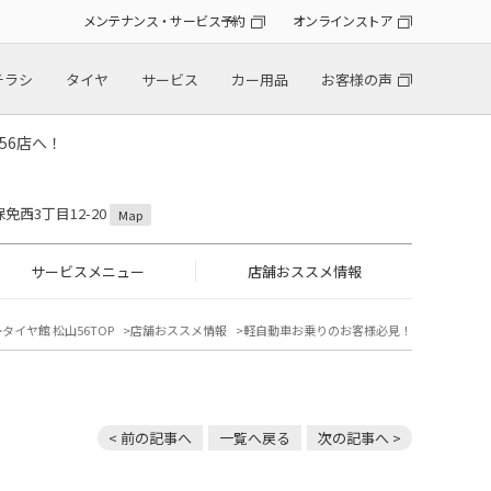
メンテナンス・サービス予約
オンラインストア
チラシ
タイヤ
サービス
カー用品
お客様の声
56店へ！
保免西3丁目12-20
Map
サービスメニュー
店舗おススメ情報
タイヤ館 松山56TOP
店舗おススメ情報
軽自動車お乗りのお客様必見！
< 前の記事へ
一覧へ戻る
次の記事へ >