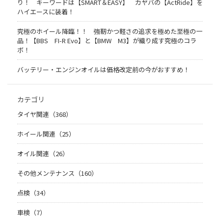
り！ キーワードは【SMART＆EASY】 カヤバの【ActRide】を
ハイエースに装着！
究極のホイール降臨！！ 強靭かつ軽さの追求を極めた至極の一
品！【BBS FI-R Evo】と【BMW M3】が織り成す究極のコラ
ボ！
バッテリー・エンジンオイルは価格改定前の今がおすすめ！
カテゴリ
タイヤ関連（368）
ホイール関連（25）
オイル関連（26）
その他メンテナンス（160）
点検（34）
車検（7）