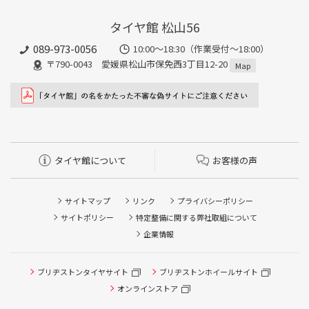
タイヤ館 松山56
089-973-0056
10:00～18:30（作業受付～18:00）
〒790-0043 愛媛県松山市保免西3丁目12-20
Map
タイヤ館について
お客様の声
サイトマップ
リンク
プライバシーポリシー
サイトポリシー
特定整備に関する弊社取組について
企業情報
ブリヂストンタイヤサイト
ブリヂストンホイールサイト
タイヤ点検・安全点検/タイヤ履き替え/オイル交換/その他
ピット作業の予約
オンラインストア
クローク契約会員専用タイヤ履き替え※タイヤ履き替えを