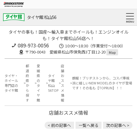
タイヤ館 松山56
タイヤの事も！国産～輸入車までホイールも！エンジンオイル
も！タイヤ館松山56店へ！
089-973-0056
10:00～18:30（作業受付～18:00）
〒790-0043 愛媛県松山市保免西3丁目12-20
Map
都
愛
店
道
媛
舗
タイヤ・
府
県
タイ
お
朗報！ブリヂストンから、コスパ重視
ホイール
県
の
ヤ館
ス
派に嬉しいNEW MODELのタイヤが登場
専門店の
か
タ
松山
ス
です！その名も【TOPRUN】！！
タイヤ館
ら
イ
56TOP
メ
探
ヤ
情
す
館
報
店舗おススメ情報
< 前の記事へ
一覧へ戻る
次の記事へ >