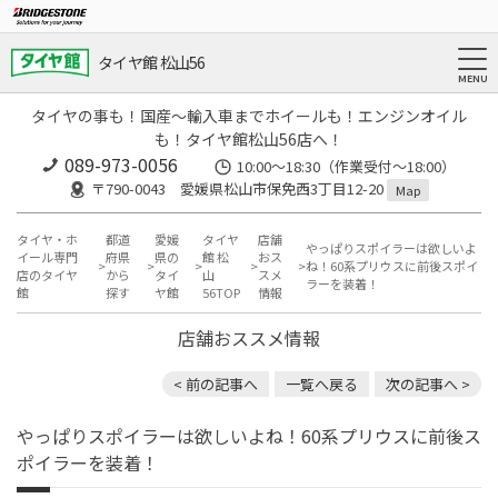
タイヤ館 松山56
タイヤの事も！国産～輸入車までホイールも！エンジンオイル
も！タイヤ館松山56店へ！
089-973-0056
10:00～18:30（作業受付～18:00）
〒790-0043 愛媛県松山市保免西3丁目12-20
Map
タイヤ・ホ
都道
愛媛
タイヤ
店舗
やっぱりスポイラーは欲しいよ
イール専門
府県
県の
館 松
おス
ね！60系プリウスに前後スポイ
店のタイヤ
から
タイ
山
スメ
ラーを装着！
館
探す
ヤ館
56TOP
情報
店舗おススメ情報
< 前の記事へ
一覧へ戻る
次の記事へ >
やっぱりスポイラーは欲しいよね！60系プリウスに前後ス
ポイラーを装着！