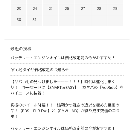
23
24
25
26
27
28
29
30
31
最近の投稿
バッテリー・エンジンオイルは価格改定前の今がおすすめ！
9/1(火)タイヤ価格改定のお知らせ
【ヤバいもの見つけましたーーー！！！】時代は進化しまく
り！ キーワードは【SMART＆EASY】 カヤバの【ActRide】を
ハイエースに装着！
究極のホイール降臨！！ 強靭かつ軽さの追求を極めた至極の一
品！【BBS FI-R Evo】と【BMW M3】が織り成す究極のコラ
ボ！
バッテリー・エンジンオイルは価格改定前の今がおすすめ！