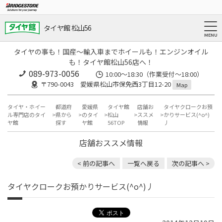
タイヤ館 松山56
タイヤの事も！国産～輸入車までホイールも！エンジンオイル
も！タイヤ館松山56店へ！
089-973-0056
10:00～18:30（作業受付～18:00）
〒790-0043 愛媛県松山市保免西3丁目12-20
Map
タイヤ・ホイー
都道府
愛媛県
タイヤ館
店舗お
タイヤクロークお預
ル専門店のタイ
県から
のタイ
松山
ススメ
かりサービス(^o^)
ヤ館
探す
ヤ館
56TOP
情報
丿
店舗おススメ情報
< 前の記事へ
一覧へ戻る
次の記事へ >
タイヤクロークお預かりサービス(^o^)丿