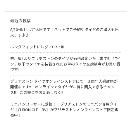
最近の投稿
8/10~8/14は定休日です！ネットでご予約やタイヤのご購入も出
来ます♪♪
ホンダフィットにレグノGR-XⅢ
来月9月よりブリヂストンのタイヤが価格改定いたします!! 17イ
ンチ以下のタイヤを装着されたお車のタイヤ交換は今がお買い得
です!!
ブリヂストン タイヤオンラインストアにて ３周年大感謝祭が
開催中です!! オンラインでタイヤがお得に購入できるチャン
ス!! この機会をお見逃しなく!!
ミニバンユーザーに朗報！！ブリヂストンのミニバン専用タイ
ヤ【CHRONICLE RV】がブリヂストンオンラインストア限定販
売中！