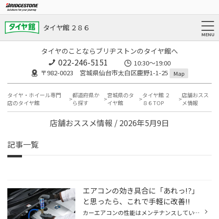
タイヤ館 ２８６
タイヤのことならブリヂストンのタイヤ館へ
022-246-5151
10:30～19:00
〒982-0023 宮城県仙台市太白区鹿野1-1-25
Map
タイヤ・ホイール専門
都道府県か
宮城県のタ
タイヤ館 ２
店舗おスス
店のタイヤ館
ら探す
イヤ館
８６TOP
メ情報
店舗おススメ情報 / 2026年5月9日
記事一覧
エアコンの効き具合に「あれっ!?」
と思ったら、これで手軽に改善!!
カーエアコンの性能はメンテナンスしていないと徐々に低下してしまいます。理由のひとつは、エアコンガスが少しずつ漏れていくから。熱交換を行うのに欠かせないエアコンガス（冷媒）が減ると、エアコンを作動させてもしっかり冷やせなくなってしまうのです。また、エアコンガスを圧縮するコンプレ...