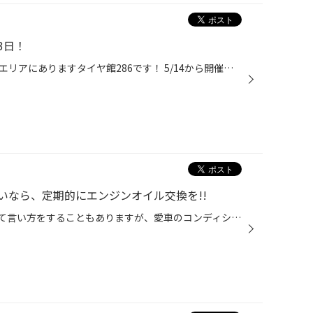
3日！
皆さまこんにちは、仙台市の長町エリアにありますタイヤ館286です！ 5/14から開催しておりました「アウトレットセール」も 残りあと3日となりました…！ まだまだ間に合います！ 夏タイヤ・冬タイヤアウトレット品がお得に買えるチャンス！！ サイズが合えばラッキーなアルミホイールも多数ご準備し...
いなら、定期的にエンジンオイル交換を!!
クルマは消耗品のかたまり、なんて言い方をすることもありますが、愛車のコンディションを維持していく上で定期的に交換が必要なものと言えば、何を思い浮かべますか？ 専門店として一番気になるものと言えばタイヤなんですが、お客さまのなかには「バッテリー上がりでクルマが動かなくなったことが...