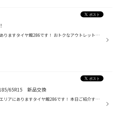
！
皆さまこんにちは、長町エリアにありますタイヤ館286です！ おトクなアウトレットセールが開催中です！ 本日がセール最終日です！ 人気のブリヂストン製夏タイヤ・冬タイヤが在庫限りでお得に購入できるチャンス✨ 軽自動車・コンパクトカー向けタイヤからミニバン・SUV向けタイヤまで多数揃えてお...
5/65R15 新品交換
皆さまこんにちは、仙台市の長町エリアにありますタイヤ館286です！ 本日ご紹介するのは、 マツダ デミオの夏タイヤ新品交換です！ タイヤを縁石にぶつけてしまい、 キズができ、修理不可のため新品に交換となりました。 さらに年数の経っているタイヤだった為、 1本ではなく、4本まとめて交換とな...