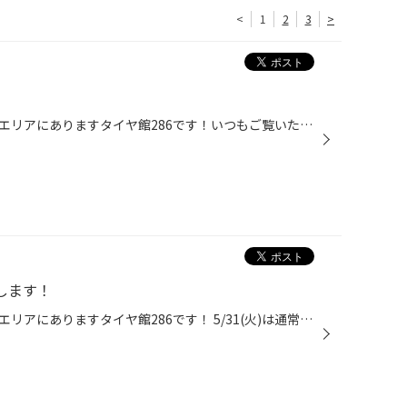
<
1
2
3
>
皆さまこんにちは、仙台市の長町エリアにありますタイヤ館286です！いつもご覧いただきありがとうございます！ 来月定休日のお知らせです！ 6月の定休日は、 7日(火)、14日(火)、21日(火)、22日(水)、28日(火) となります。 お間違え無いよう、よろしくお願い致します。
たします！
皆さまこんにちは、仙台市の長町エリアにありますタイヤ館286です！ 5/31(火)は通常通り営業いたします！ 皆さまのご来店お待ちしております！