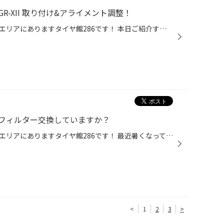
-XII 取り付け&アライメント調整！
皆さまこんにちは、仙台市の長町エリアにありますタイヤ館286です！ 本日ご紹介するのは ホンダ シャトル レグノ GR-XII 取り付け&アライメント調整 装着したタイヤは ブリヂストン レグノ GR-XII 185/55R16 アライメント調整も同時に施工！ 〇〇様、ご来店誠にありがとうございました。 100km点...
フィルター交換していますか？
皆さまこんにちは、仙台市の長町エリアにありますタイヤ館286です！ 最近暑くなってきたので、車のエアコンを使う方も増えてきたのではないでしょうか？ 最近の車のエアコンのほとんどには、ご自宅のエアコンと同じように「エアコンフィルター」がついています。 長く使っているとゴミや汚れが溜ま...
<
1
2
3
>