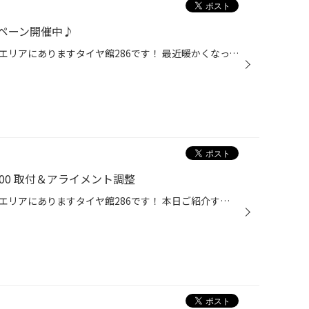
ペーン開催中♪
皆さまこんにちは、仙台市の長町エリアにありますタイヤ館286です！ 最近暖かくなってきたことで、お出掛けする機会も増えたのではないでしょうか？ 定期的にお車のメンテナンスしていらっしゃいますか？ タイヤ館では無料のお車安全点検を行っております！ タイヤだけではなく、エンジンオイル・バ...
100 取付＆アライメント調整
皆さまこんにちは、仙台市の長町エリアにありますタイヤ館286です！ 本日ご紹介するのはこちら！ トヨタ ハリアー アレンザLX100 取付＆アライメント調整 装着したタイヤは ブリヂストン アレンザ LX100 225/65R17 ブリヂストンのSUV専用タイヤ アレンザLX100 ！ 様々なテクノロジーにより、高い...