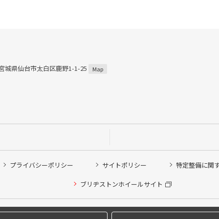
3 宮城県仙台市太白区鹿野1-1-25
Map
プライバシーポリシー
サイトポリシー
特定整備に関
他ピット作業の予約
ブリヂストンホイールサイト
希望のクローク契約会員の方はこちらを選択ください
の方はご利用いただけません
Copyright © 2024 Bridgestone Retail Co.,Ltd. All rights Reserved.