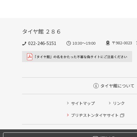
タイヤ館 ２８６
022-246-5151
〒982-002
10:30～19:00
タイヤ館について
サイトマップ
リンク
タイヤ点検・安全点検/タイヤ履き替え/オイル交換/その
ブリヂストンタイヤサイト
クローク契約会員専用タイヤ履き替え※タイヤ履き替えを
本日のタイヤ履き替え順番待ち予約 ※クローク契約会員