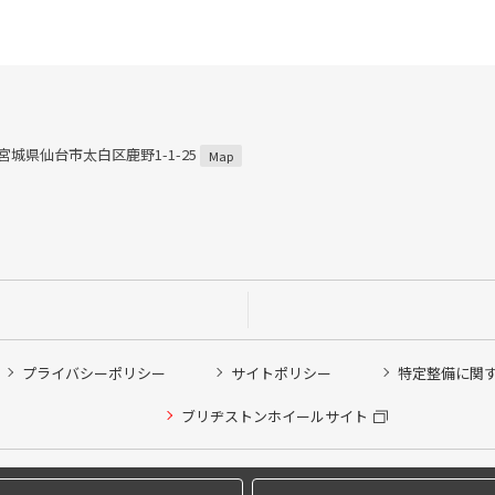
3 宮城県仙台市太白区鹿野1-1-25
Map
プライバシーポリシー
サイトポリシー
特定整備に関
他ピット作業の予約
ブリヂストンホイールサイト
希望のクローク契約会員の方はこちらを選択ください
の方はご利用いただけません
Copyright © 2024 Bridgestone Retail Co.,Ltd. All rights Reserved.