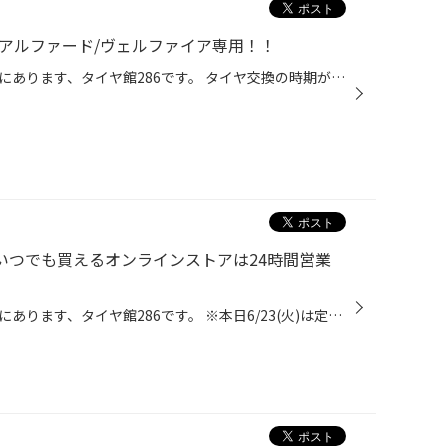
系アルファード/ヴェルファイア専用！！
こんにちは、仙台市の長町エリアにあります、タイヤ館286です。 タイヤ交換の時期が過ぎると タイヤ以外のご相談が増えますが、 その中でも多いのがドライブレコーダー！ 前後カメラのドライブレコーダーは在庫してます★ 即日取り付けできる場合もございますので、 ご相談ください(^^) さらに車種専...
ヤがいつでも買えるオンラインストアは24時間営業
こんにちは、仙台市の長町エリアにあります、タイヤ館286です。 ※本日6/23(火)は定休日になります。 ⭐︎★定休日でもWEB作業予約・オンラインストアでのタイヤのご注文は24時間受付中★⭐︎ 【WEB作業予約】 「定休日で電話が繋がらない…」「電話をかける時間がない…」などとお困りの方はいらっしゃい...