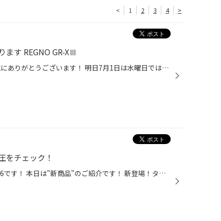
<
1
2
3
4
>
 REGNO GR-XⅢ
いつも当店WEBを見ていただき誠にありがとうございます！ 明日7月1日は水曜日ではありますが、定休日をいただきますのでよろしくお願いいたします。 さて本日はブリヂストンのプレミアムタイヤREGNOのお話。私の一押しタイヤでもあります！ セダンにおすすめ夏タイヤあります REGNO GR-XⅢ 乗り心地...
気圧をチェック！
みなさまこんにちは、タイヤ館286です！ 本日は"新商品"のご紹介です！ 新登場！タイヤ空気圧センサー「TPMS B‑X1」 タイヤ空気圧センサー TPMS B‑X1 は、走行中のタイヤ状態をリアルタイムで“視える化”。 ドライバーの安心と安全を支えるモニタリングシステムです！ 空気圧の低下はなかなか気づき...