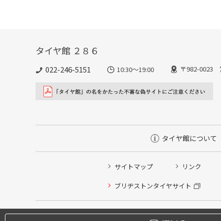
タイヤ館 ２８６
022-246-5151
〒982-002
10:30～19:00
タイヤ館について
サイトマップ
リンク
タイヤ点検・安全点検/タイヤ履き替え/オイル交換/その
ブリヂストンタイヤサイト
クローク契約会員専用タイヤ履き替え※タイヤ履き替えを
本日のタイヤ履き替え順番待ち予約 ※クローク契約会員