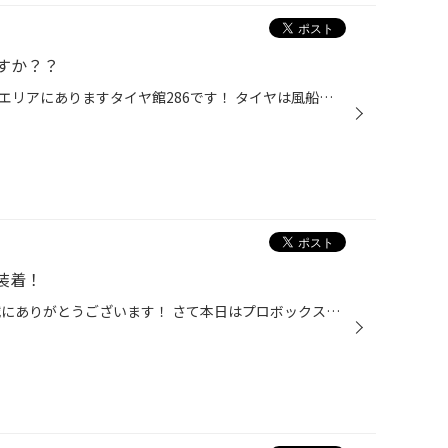
すか？？
皆さまこんにちは、仙台市の長町エリアにありますタイヤ館286です！ タイヤは風船と同じゴム製品の為、空気が自然と抜けてしまいます。 特に【前回のタイヤ交換から半年ほど保管したタイヤ】は空気圧が低下している場合が殆どです。 空気圧は、お車ごとに指定空気圧が定められており、下回ったまま...
S装着！
いつも当店WEBを見ていただき誠にありがとうございます！ さて本日はプロボックスにRECARO RCS装着事例のご紹介です。 フルバケットシートをベースに長距離、長時間の運転も疲れにくい新たなコンフォートシート。腰痛の原因ともなる熱のこもりや湿気をスリットのベンチレーションで軽減。RECARO高品...