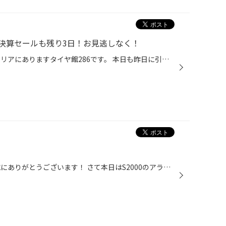
決算セールも残り3日！お見逃しなく！
皆さんこんにちは。 仙台の長町エリアにありますタイヤ館286です。 本日も昨日に引き続き良い天気ですね！ 気温も高いので水分補給して体調に気をつけてお過ごしください。 本日は鍛造ホイールフェア最終日となります。 ホイールをご検討中の方や気になっている方でも大歓迎です！！ また決算セール...
いつも当店WEBを見ていただき誠にありがとうございます！ さて本日はS2000のアライメント測定調整です。タイヤを新しくしたのでせっかくなのでアライメントを。若干のズレがありましたので、純正基準値に合わせて完了です。 こちらの季節楽しいドライブができますね！バックミュージックは日曜日よ...