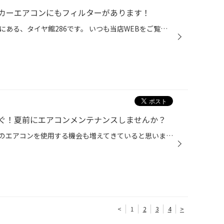
カーエアコンにもフィルターがあります！
こんにちは、仙台市の長町エリアにある、タイヤ館286です。 いつも当店WEBをご覧いただきありがとうございます！ 本日はこれから活躍するカーエアコンのメンテナンスについてです！ 東北地方も本格的に梅雨がはじまりました！ 毎日しっとりじめじめ。 車のエアコンをつけると…なんだかイヤな臭いが...
ぐ！夏前にエアコンメンテナンスしませんか？
気温が少しずつ高くなり、クルマのエアコンを使用する機会も増えてきていると思います。 是非、夏本番を迎える前におクルマのエアコンのメンテナンスをしませんか？ 【より快適に♪今がおススメ！カーエアコンのメンテナンス】 ■エアコンガスクリーニング おクルマの経年劣化によって、エアコンの効...
<
1
2
3
4
>