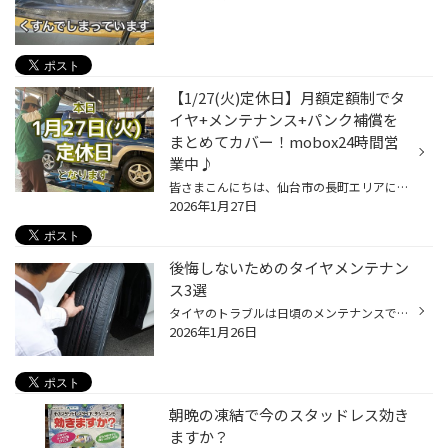
【1/27(火)定休日】月額定額制でタ
イヤ+メンテナンス+パンク補償を
まとめてカバー！mobox24時間営
業中♪
皆さまこんにちは、仙台市の長町エリアにありますタイヤ館286です！ ※本日1/27(火)は定休日となります。 タイヤの購入をお考えの皆様へ、“タイヤの新しい購入方法”のご案内です。 「サブスクリプション（サブスク）」というワードを聞いたことがあると思います。 今回はタイヤのサブスクについてご...
2026年1月27日
後悔しないためのタイヤメンテナン
ス3選
タイヤのトラブルは日頃のメンテナンスで防げることがほとんどです。 トラブルが起きて後悔しない為にも、今回はタイヤのプロがおススメするタイヤメンテナンスを いくつかご紹介いたします。 【タイヤ長持ちの為のおススメテナンス！】 普段なかなか点検できてない、タイヤ交換もずいぶんしていな...
2026年1月26日
朝晩の凍結で今のスタッドレス効き
ますか？