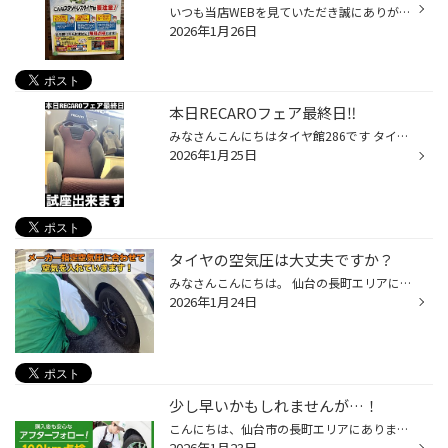
いつも当店WEBを見ていただき誠にありがとうございます。 毎日寒い日々が続いています。日本海側では記録的な雪でライフラインも滞り、お住まいの方々にはお見舞い申し上げます。 さて、昨日の雪で道路の凍結により朝晩で今のスタッドレス効いていましたか？スタッドレスタイヤは溝も重要ですが柔ら...
2026年1月26日
本日RECAROフェア最終日‼︎
みなさんこんにちはタイヤ館286です タイヤ館286ではRECAROフェアを開催しておりますが本日「最終日」でございます‼︎ 最新の人間工学と安全性、腰痛改善のプロフェッショナルのRECAROシートをお得にご購入できるチャンス‼︎ 当店で現在7脚全て試座出来ます‼︎ 是非ご体感くださいませ‼︎ このチャンス...
2026年1月25日
タイヤの空気圧は大丈夫ですか？
みなさんこんにちは。 仙台の長町エリアにありますタイヤ館286です。 本日は天気は良いですがかなり寒くなってきましたね。 体調に気を付けて週末お過ごしください！！ さて、本日は気温が低くなるとタイヤの空気圧も下がりやすくなるので 空気圧点検のご案内をさせていただきます。 初めにタイヤの...
2026年1月24日
少し早いかもしれませんが…！
こんにちは、仙台市の長町エリアにあります、タイヤ館286です。 まだまだ寒い日が続きそうですが、 夏タイヤのカタログが届きました！ 新商品も増えましたので、 今年、夏タイヤのご検討されている方は、 ぜひお気軽にご相談ください★ 昨年の11月、12月に当店にて新品タイヤをご購入のお客様へ。 ア...
2026年1月23日