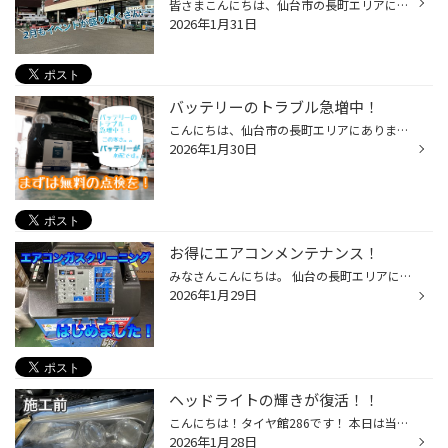
皆さまこんにちは、仙台市の長町エリアにありますタイヤ館286です！ 1月も本日で最終日となりました！2026年もあっという間に過ぎてしまいそうですね…。 今月も沢山のご来店、誠にありがとうございました！ 来月もイベント盛り沢山となっております！ 2026年2月1日から2月28日までエア点検キャンペ...
2026年1月31日
バッテリーのトラブル急増中！
こんにちは、仙台市の長町エリアにあります、タイヤ館286です！ 寒い日が続いてますので、 おでんと日本酒が欲しくなりますね。 さて、寒い日と言えば、 愛車のバッテリーの点検はしてますか？ 最近、バッテリートラブルが増えています。 夏にたくさん使ったエアコン… 今は寒さが厳しくまたエアコン...
2026年1月30日
お得にエアコンメンテナンス！
みなさんこんにちは。 仙台の長町エリアにありますタイヤ館286です。 本日はカーエアコンメンテナンスのご案内です。 えっ！冬なのにエアコン？と思われるかもしれませんが 今のうちにメンテナンスしていた方がメリットがあります！ 冬にするメリットとして ①エアコンシステムの寿命向上 (コンプレ...
2026年1月29日
ヘッドライトの輝きが復活！！
こんにちは！タイヤ館286です！ 本日は当店自慢のヘッドライトコーティングのご紹介です！ 専用の溶剤で丁寧に磨いていきます。 すると… くすみが取れ、ピカピカの状態に！！ ヘッドライトの輝きが復活しました！ 当店のヘッドライトコーティングは、黄ばみやくすみを落とすと 同時に耐久のコーティ...
2026年1月28日