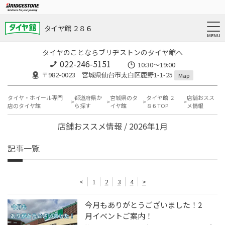
タイヤ館 ２８６
タイヤのことならブリヂストンのタイヤ館へ
022-246-5151
10:30～19:00
〒982-0023 宮城県仙台市太白区鹿野1-1-25
Map
タイヤ・ホイール専門
都道府県か
宮城県のタ
タイヤ館 ２
店舗おスス
店のタイヤ館
ら探す
イヤ館
８６TOP
メ情報
店舗おススメ情報 / 2026年1月
記事一覧
<
1
2
3
4
>
今月もありがとうございました！2
月イベントご案内！