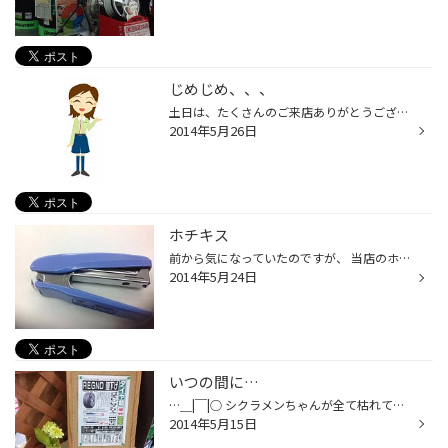
じめじめ、、、
土日は、たくさんのご来店ありがとうございました！！ 昨日に引き続き、今日もまたジメジメしてますね～。 なんと昨日あんなにジメジメジメとしていたにも関わらず、 当店では私と店長がヒートテックを着ていました(´･_･`) すごく暑かったです…。 朝の涼しさに騙されず、 天気予報をきちんと見てい...
2014年5月26日
ホチキス
前から気になっていたのですが、 当店のホチキス… 外す部分が曲がっているんです！ はずしにくい… ４つあるうち３つが曲がっていて 誰がこんなことをしたのか気になり、 周りに聞いてみると みんな知らないうちにこんな感じになってしまったそうですねぇ(´･_･`) 謎です（笑）
2014年5月24日
いつの間に…
…＿|￣|○ シクラメンちゃんが全て枯れてしまい 全滅になってしまいました…>_
2014年5月15日