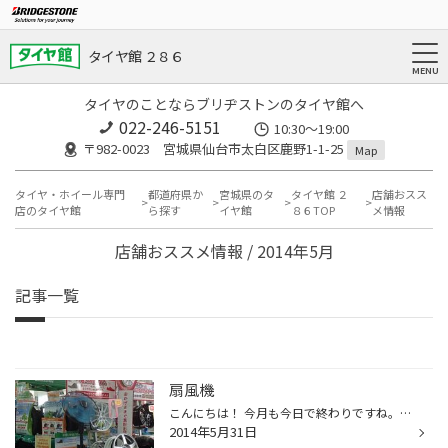
タイヤ館 ２８６
タイヤのことならブリヂストンのタイヤ館へ
022-246-5151
10:30～19:00
〒982-0023 宮城県仙台市太白区鹿野1-1-25
Map
タイヤ・ホイール専門
都道府県か
宮城県のタ
タイヤ館 ２
店舗おスス
店のタイヤ館
ら探す
イヤ館
８６TOP
メ情報
店舗おススメ情報 / 2014年5月
記事一覧
扇風機
こんにちは！ 今月も今日で終わりですね。早いです(>__
2014年5月31日