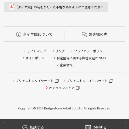
タイヤ館について
お客様の声
サイトマップ
リンク
プライバシーポリシー
サイトポリシー
特定整備に関する弊社取組について
企業情報
ブリヂストンタイヤサイト
ブリヂストンホイールサイト
タイヤ点検・安全点検/タイヤ履き替え/オイル交換/その他
ピット作業の予約
オンラインストア
クローク契約会員専用タイヤ履き替え※タイヤ履き替えを
希望のクローク契約会員の方はこちらを選択ください
Copyright © 2024 Bridgestone Retail Co.,Ltd. All rights Reserved.
本日のタイヤ履き替え順番待ち予約 ※クローク契約会員の
方はご利用いただけません
相談する
予約する