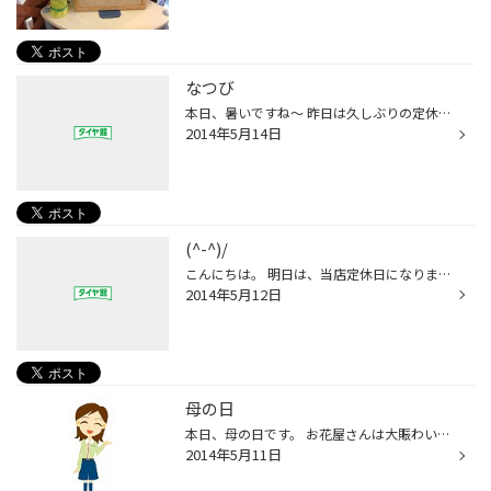
なつび
本日、暑いですね〜 昨日は久しぶりの定休日！！ 私は鳴子温泉に行ってきました＼(^o^)／ 鳴子温泉といえば、 栗だんご！！！ 美味しいくて、鳴子に行ったら必ず食べます(o^^o) ＧＷ明けということもあり、 観光のお客さんが少なくのんびりできました！ 緑がキレイで気持ち良い1日でした★
2014年5月14日
(^-^)/
こんにちは。 明日は、当店定休日になります！ 2ヶ月ぶりですね… なんだか、お天気があまり良くないようで(~_~;) １６時現在、 曇ってきました！！！
2014年5月12日
母の日
本日、母の日です。 お花屋さんは大賑わいで最近かわいいお花がたくさん店頭に 並んでいて見てるだけで楽しいですよね(*^_^*) 皆さんは、何をプレゼントしましたか？ 私は、一週間も早く渡しました！！ 今年もすごく悩みましたー 何をあげたかは内緒です（笑）
2014年5月11日