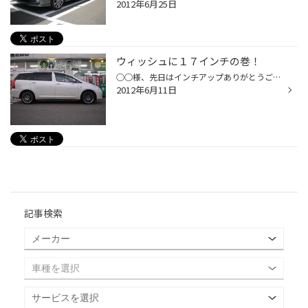
2012年6月25日
ウィッシュに１７インチの巻！
○○様、先日はインチアップありがとうございました！ どうですか？ＢＢＳのＲＥ-Ｌモデル。実はプリウス用なのですが、ＰＣＤ、インセット、 ハブボア、リム幅の全てがウィッシュと共通！ジャストフィット！！！ カッコイイ！！ １００キロ点検お待ちしております！
2012年6月11日
記事検索