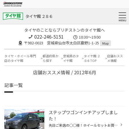
タイヤ館 ２８６
タイヤのことならブリヂストンのタイヤ館へ
022-246-5151
10:30～19:00
〒982-0023 宮城県仙台市太白区鹿野1-1-25
Map
タイヤ・ホイール専門
都道府県か
宮城県のタ
タイヤ館 ２
店舗おスス
店のタイヤ館
ら探す
イヤ館
８６TOP
メ情報
店舗おススメ情報 / 2012年6月
記事一覧
ステップワゴンインチアップしまし
た！
先日ご来店の○○様！ホイールセットお買い上げありがとうございました。 ブリヂストンスペシャルバージョンの専用ブルーセンターキャップ！！！ とてもボディーカラーとマッチしております。 レイズオリジナルですとレッドセンターキャップになります。 個人的にもブルーキャップが好きです。 ホイー...