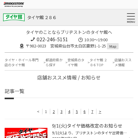
タイヤ館 ２８６
タイヤのことならブリヂストンのタイヤ館へ
022-246-5151
10:30～19:00
〒982-0023 宮城県仙台市太白区鹿野1-1-25
Map
タイヤ・ホイール専門
都道府県か
宮城県のタ
タイヤ館 ２
店舗おスス
店のタイヤ館
ら探す
イヤ館
８６TOP
メ情報
店舗おススメ情報 / お知らせ
記事一覧
<
1
2
3
4
5
6
7
>
9/1(火)タイヤ価格改定のお知らせ
9/1(火)より、ブリヂストンのタイヤ出荷価格の改定に伴い、17インチ以下の 国内市販用タイヤ(夏/冬)の価格改定を実施させていただきます。 ※価格改定前の価格での対応については、8/31(月)までの作業実施が対象となっております。 ※商品によって改定率等が異なります。価格改定についてはこちらをご...