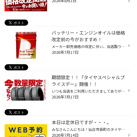
2026年8月1日
バッテリー・エンジンオイルは価格
改定前の今がおすすめ！
メーカー卸売価格の改定に伴い、当店取り扱いの一部のバッテリー・エンジンオイルの価格改定を 8/1より随時実施させていただきます。 現状の価格改定前の価格での対応については、各製品の値上がり前日までの作業実施が対象となっております。 夏休みでお出かけ予定の方やそろそろ交換時期を迎えて...
2026年7月17日
期間限定！！『タイヤスペシャルプ
ライスデー』開催！！
いつも当店をご利用いただきましてありがとうございます。 7/17(金)～7/26(日)まで、コクピット・タイヤ館におきまして、 期間限定！ サイズ限定！！ 数量限定！！！ お得にお買い求めいただける、「タイヤスペシャルプライスデー」がスタートします！ お得なタイヤのご紹介！！ NEWNO 155/65R14 タ...
2026年7月17日
本日は定休日ですが・・・。
みなさんこんにちは！仙台市長町のタイヤ館286です！ 本日7/14(火)と明日15（水）は店舗休業となっております。 翌7/16(木)10:30からの営業となります。 定休日でも！コクピット・タイヤ館オンラインストアなら 24時間いつでもタイヤを購入・作業予約いただけます！ コクピット・タイヤ館オンライン...
2026年7月14日