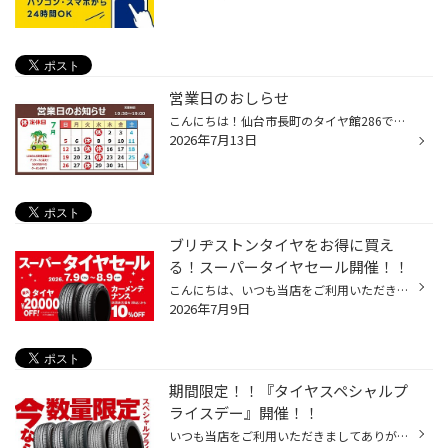
営業日のおしらせ
こんにちは！仙台市長町のタイヤ館286です！ 通常は火曜日に定休日を頂いている当店ですが 七月は若干変則的な営業日程になります 今週は14（火）15（水）と連休になりますので お間違えの無いようご来店頂ければと思います！
2026年7月13日
ブリヂストンタイヤをお得に買え
る！スーパータイヤセール開催！！
こんにちは、いつも当店をご利用いただきましてありがとうございます。 コクピット・タイヤ館では、ブリヂストンタイヤをお得に買える！ スーパータイヤセールを7月9日(木)から8月9日(日)まで開催いたします！ ブリヂストンのタイヤを4本ご購入で最大20,000円引き！ タイヤをお得にご購入頂けるチャ...
2026年7月9日
期間限定！！『タイヤスペシャルプ
ライスデー』開催！！
いつも当店をご利用いただきましてありがとうございます。 6/19(金)～6/28(日)まで、コクピット・タイヤ館におきまして、 期間限定！ サイズ限定！！ 数量限定！！！ お得にお買い求めいただける、「タイヤスペシャルプライスデー」がスタートします！ お得なタイヤのご紹介！！ ワゴンR、N-BOX、タ...