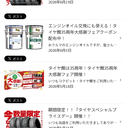
2026年6月19日
エンジンオイル交換にも使える！タ
イヤ館35周年大感謝フェアクーポン
配布中！
おクルマのエンジンオイルですが、皆さん定期的に交換していらっしゃいますか？ 現在、コクピット・タイヤ館では6/21(日)まで、タイヤ館35周年の大感謝キャンペーンを開催中です。 期間中にエンジンオイルなどのメンテナンス商品が10％OFFになるクーポンやウォッシャー液の 無料補充チケットなど、...
2026年6月5日
タイヤ館は35周年！タイヤ館35周年
大感謝フェア開催！
いつもコクピット・タイヤ館をご利用いただき、誠にありがとうございます！ 多くのお客様に支えられて、タイヤ館は35周年を迎えることが出来ました。 これからもお客様の安全・安心なカーライフを全力でサポートしてまいりますので、 引き続きタイヤ館をよろしくお願いいたします。 35周年を迎えた...
2026年5月18日
期間限定！！『タイヤスペシャルプ
ライスデー』開催！！
いつも当店をご利用いただきましてありがとうございます。 5/15(金)～5/24(日)まで、コクピット・タイヤ館におきまして、 期間限定！ サイズ限定！！ 数量限定！！！ お得にお買い求めいただける、「タイヤスペシャルプライスデー」がスタートします！ お得なタイヤのご紹介！！ ワゴンR、N-BOX、タ...
2026年5月15日