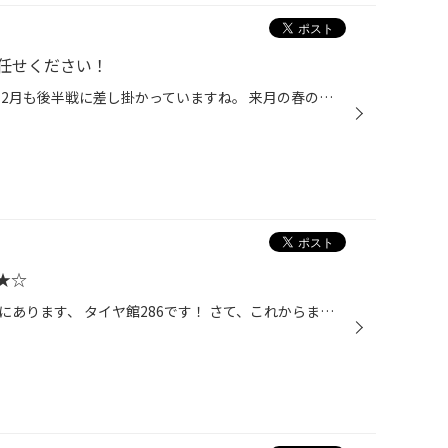
任せください！
みなさまこんにちは！ 早いもので2月も後半戦に差し掛かっていますね。 来月の春の大商談会が間近に迫ってきております！ 春に向けての準備は当店へお任せください♪ 今回は話題の新作ホイールをご紹介します！ レイズ様より2024年限定カラーのホイールを見せていただきました(^o^) VOLK RACING G025...
★☆
こんにちは、仙台市の長町エリアにあります、 タイヤ館286です！ さて、これからまだ少し寒い冬が続きそうなので、 今履いている冬タイヤに少しでも不安のある方、 今がチャンスです(^^) タイヤ館のアプリをダウンロードで さらにお得になってます★ ぜひこの機会にお越しくださいませ(^^) ★ーーーー...