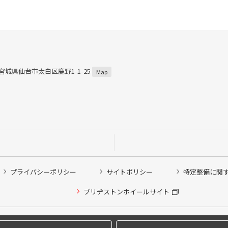
3 宮城県仙台市太白区鹿野1-1-25
Map
プライバシーポリシー
サイトポリシー
特定整備に関
他ピット作業の予約
ブリヂストンホイールサイト
希望のクローク契約会員の方はこちらを選択ください
の方はご利用いただけません
Copyright © 2024 Bridgestone Retail Co.,Ltd. All rights Reserved.