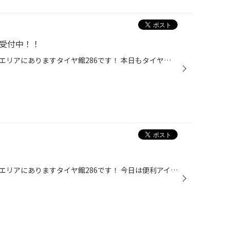
約受付中！！
皆さまこんにちは、仙台市の長町エリアにありますタイヤ館286です！ 本日もタイヤ交換、オイル交換などのご来店ありがとうございます！！ タイヤ交換やオイル交換などの作業のご予約は、アプリまたはホームページから受付中です！ 便利なWEB予約をぜひご利用ください！ 3連休も終わってしまいました...
皆さまこんにちは、仙台市の長町エリアにありますタイヤ館286です！ 今日は便利アイテムのご紹介です。 車の運転中、携帯電話の置き場所に困る事はないですか？？ (私はよく助手席に置いてブレーキをかけた時に下に落としてしまいます、、) ポケットに入れても座席に座るとズボンがゴワゴワしたり・...