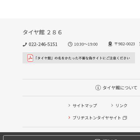
タイヤ館 ２８６
022-246-5151
〒982-002
10:30～19:00
タイヤ館について
サイトマップ
リンク
タイヤ点検・安全点検/タイヤ履き替え/オイル交換/その
ブリヂストンタイヤサイト
クローク契約会員専用タイヤ履き替え※タイヤ履き替えを
本日のタイヤ履き替え順番待ち予約 ※クローク契約会員