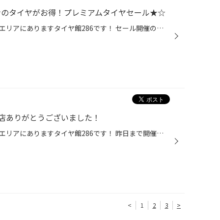
ストンのタイヤがお得！プレミアムタイヤセール★☆
皆さまこんにちは、仙台市の長町エリアにありますタイヤ館286です！ セール開催のお知らせです！！ 【プレミアムタイヤセール】開催します☆★ 開催期間：2024年2月22日(木) ▷ ▷ ▷ 2024年3月31日(日) タイヤ・アルミホイール・カー用品がお買い得！ 今年の2月に新発売となったレグノGR-XⅢやSUV専用設...
店ありがとうございました！
皆さまこんにちは、仙台市の長町エリアにありますタイヤ館286です！ 昨日まで開催しておりましたアウトレットセールへの沢山のご来店、 誠にありがとうございました！ 次回のセールのご案内です！ 2月22日(木)からプレミアムタイヤセール開催予定です！ 今年の2月に新発売となったレグノGR-XⅢやSUV...
<
1
2
3
>