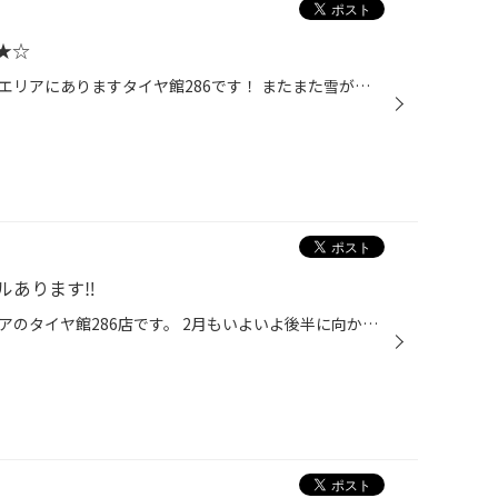
★☆
皆さまこんにちは、仙台市の長町エリアにありますタイヤ館286です！ またまた雪が降り積もりましたね。先日まで暖かったのに冬に逆戻り してしまいました。いま履いているスタッドレスタイヤは滑っていませんか？ 雪が溶けても今度は凍結路面の危険性がありますので、少しでも不安がありましたら 新...
あります‼︎
皆さんこんにちは仙台市長町エリアのタイヤ館286店です。 2月もいよいよ後半に向かっており、そろそろ夏タイヤへの交換の季節になりましたね。 タイヤ交換に合わせてデザイン豊かなアルミホイールに変えてみてはいかがでしょうか？ お客様のお車をカッコよく、可愛くドレスアップしてみてはいかがで...