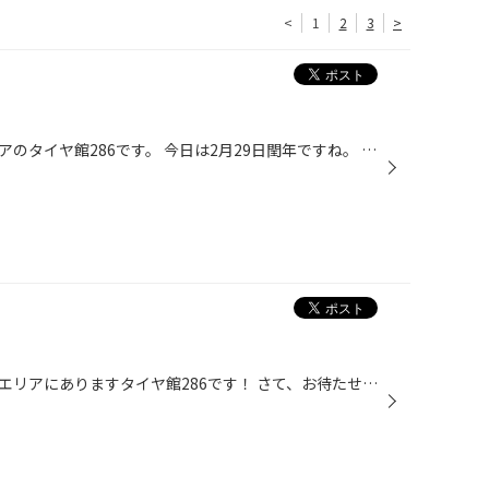
<
1
2
3
>
こんにちは仙台市太白区長町エリアのタイヤ館286です。 今日は2月29日閏年ですね。 突然ですがオイル交換行っているでしょうか。 当店はタイヤのみならずお車のカーメンテナンスを行なっております。 お車のエンジンオイルの交換は定期的にされていますでしょうか？ オイル交換の目安は5,6000キロ又...
皆さまこんにちは、仙台市の長町エリアにありますタイヤ館286です！ さて、お待たせいたしました！今年も開催致します！！ 《2024年 春の大商談会》のご案内です（＾Ｏ＾）！！ 2024年 春の大商談会 開催☆★ 開催期間：2024年3月2日(土) ▷▷▷ 2024年3月10日(日) 開催場所：タイヤ館286店 店舗開催です...