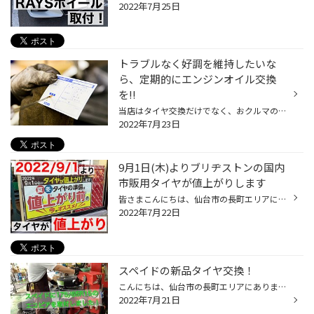
2022年7月25日
トラブルなく好調を維持したいな
ら、定期的にエンジンオイル交換
を!!
当店はタイヤ交換だけでなく、おクルマのメンテナンスも得意です。もちろんエンジンオイル交換もお任せください。 交換の目安を3,000km～5,000km走行毎、もしくは3ヶ月〜6ヶ月にておすすめしています。クルマの使用状況により劣化の度合いは異なりますので、エンジンのコンディションを良好に保つた...
2022年7月23日
9月1日(木)よりブリヂストンの国内
市販用タイヤが値上がりします
皆さまこんにちは、仙台市の長町エリアにありますタイヤ館286です！ 先日ブリヂストンのホームページにて タイヤの値上げが発表になりました。 今回のメーカー出荷価格改定の詳細は以下の通りです。 １.対象商品 ：国内市販用タイヤ（夏/冬）、チューブ、フラップ ２.値上げ率 ：３～８％（※商...
2022年7月22日
スペイドの新品タイヤ交換！
こんにちは、仙台市の長町エリアにあります、タイヤ館286です。 雨続きだった天気もようやく晴れてまた暑くなりそうですね。 熱中症には充分気をつけましょう！ さて、本日はスペイドのタイヤを新品に交換しました！ ホイールの内側もしっかり磨いて新しいタイヤを組みました！ 経年劣化のひび割れ...
2022年7月21日