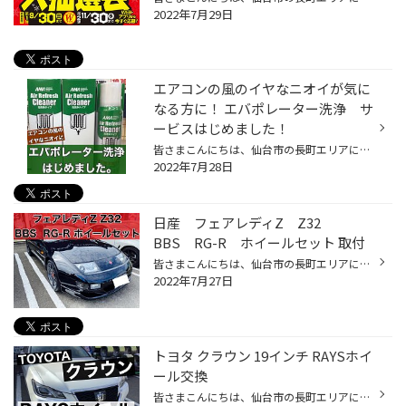
2022年7月29日
エアコンの風のイヤなニオイが気に
なる方に！ エバポレーター洗浄 サ
ービスはじめました！
皆さまこんにちは、仙台市の長町エリアにありますタイヤ館286です！ エアコンの風のイヤなニオイが気になる方に！ エバポレーター洗浄 サービスはじめました！ 取り込んだ空気を冷やす役割を担っているエバポレーターという部品があります。 このエバポレーターにカビや汚れが付着するとイヤなニオ...
2022年7月28日
日産 フェアレディZ Z32
BBS RG-R ホイールセット 取付
皆さまこんにちは、仙台市の長町エリアにありますタイヤ館286です！ 本日は 日産 フェアレディZ Z32 BBS RG-R ホイールセット 取付 をご紹介！ ピッッッッッカピカのZ32にスタッフ一同大興奮！ カラーはダイヤモンドブラック(DB) オプションのセンターエンブレム(レッド)を装着！ BBS RG-R ……8本...
2022年7月27日
トヨタ クラウン 19インチ RAYSホイ
ール交換
皆さまこんにちは、仙台市の長町エリアにありますタイヤ館286です！ 本日は、 クラウンのタイヤ・ホイール交換をご紹介！ 〈装着タイヤ〉 種類 : ブリヂストン セイバーリング サイズ : 225/40R19 〈装着ホイール〉 メーカー : RAYS(レイズ) 種類 : STRATAGIA VOUGE(ストラテジーア ヴォウジェ) カ...