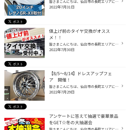
皆さまこんにちは、仙台市の長町エリアにありますタイヤ館286です！ 本日は フォルクスワーゲン アルテオン レグノGR-XII 取付 をご紹介！ VWの高級セダン アルテオンが入庫！ 装着したタイヤは 245/35R20 レグノGR-XII 純正20インチホイールにレグノGR-XIIを組み込み！ 静粛性・乗り心地・運動性...
2022年7月31日
値上げ前のタイヤ交換がオスス
メ！！
皆さまこんにちは、仙台市の長町エリアにありますタイヤ館286です！ 本日もオープンと同時から沢山のご来店ありがとうございます♪ 本日の作業 スバル インプレッサの 夏・冬新品タイヤへの交換作業を行いました！ タイヤ : POTENZA S007A サイズ : 225/45R17 〇〇様、ご来店誠にありがとうございま...
2022年7月30日
【8/5〜8/14】ドレスアップフェ
ア 開催！
皆さまこんにちは、仙台市の長町エリアにありますタイヤ館286です！ 8/5〜8/14の期間でドレスアップフェアを開催いたします！！ 展示中のホイールを一部紹介！！ BBS LM BBS RE-V BBS RS-GT BBS RF BBS RE-L2 RAYS HOMURA 2x7RA WORK SCHWERT QUELL WORK GNOSIS GR203 WORK ZEAST ST1 WORK EMOTION ...
2022年7月29日
アンケートに答えて抽選で豪華景品
をGET☆冬の大抽選会
皆さまこんにちは、仙台市の長町エリアにありますタイヤ館286です！ 【抽選で豪華景品をGET☆冬の大抽選会】が開催となります！ 応募はカンタン☆★ アンケートに答えるだけ！抽選で豪華景品が当たります！ 応募はコチラから♪ 応募期間&当選発表 第1弾 応募期間:7/29(金)〜9/30(金) 第1弾 当選発表:10/...