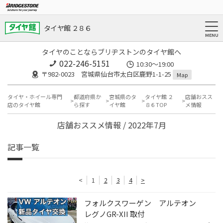
タイヤ館 ２８６
タイヤのことならブリヂストンのタイヤ館へ
022-246-5151
10:30～19:00
〒982-0023 宮城県仙台市太白区鹿野1-1-25
Map
タイヤ・ホイール専門
都道府県か
宮城県のタ
タイヤ館 ２
店舗おスス
店のタイヤ館
ら探す
イヤ館
８６TOP
メ情報
店舗おススメ情報 / 2022年7月
記事一覧
<
1
2
3
4
>
フォルクスワーゲン アルテオン
レグノGR-XII 取付