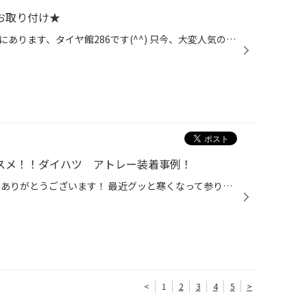
をお取り付け★
こんにちは、仙台市の長町エリアにあります、タイヤ館286です(^^) 只今、大変人気のRECAROシート！ 今回はサンバーにお取り付け★ 長年、RECAROシートを愛用していただいて、 シートも大変喜んでいることかと思います！！ 丁度同じものを在庫していたので、 そのまま交換させていただきました★ あり...
ススメ！！ダイハツ アトレー装着事例！
いつも当店のWEBをご覧いただきありがとうございます！ 最近グッと寒くなって参りまして、スタッドレスの交換作業予約もかなり多くいただいております。 連日待ち時間が発生してしまい大変申し訳なく思っております。 ご協力いただいている皆様にこの場をお借りして感謝申し上げます。 そんな忙しい...
<
1
2
3
4
5
>