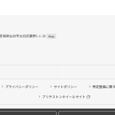
3 宮城県仙台市太白区鹿野1-1-25
Map
プライバシーポリシー
サイトポリシー
特定整備に関
他ピット作業の予約
ブリヂストンホイールサイト
希望のクローク契約会員の方はこちらを選択ください
の方はご利用いただけません
Copyright © 2024 Bridgestone Retail Co.,Ltd. All rights Reserved.