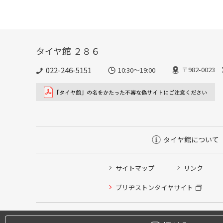
タイヤ館 ２８６
022-246-5151
〒982-002
10:30～19:00
タイヤ館について
サイトマップ
リンク
タイヤ点検・安全点検/タイヤ履き替え/オイル交換/その
ブリヂストンタイヤサイト
クローク契約会員専用タイヤ履き替え※タイヤ履き替えを
本日のタイヤ履き替え順番待ち予約 ※クローク契約会員