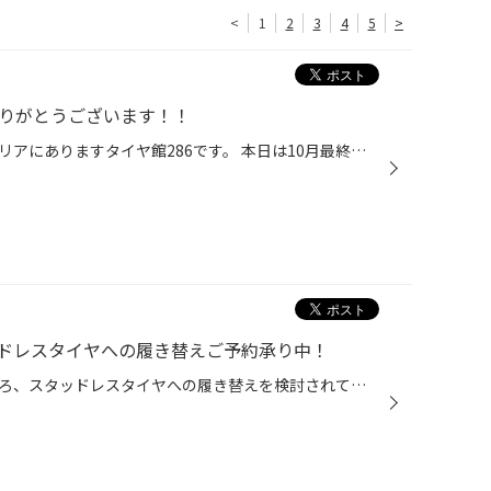
<
1
2
3
4
5
>
ありがとうございます！！
皆さんこんにちは。仙台の長町エリアにありますタイヤ館286です。 本日は10月最終日、タイヤ交換も始まってきて当店も朝から盛り上がっておりました。 沢山のご来店ありがとうございます。 まだ交換予定の方も来月からもよろしくお願いします！！ 皆さんのご来店、お待ちしております。 ブリヂスト...
ドレスタイヤへの履き替えご予約承り中！
少し気温も下がりはじめ、そろそろ、スタッドレスタイヤへの履き替えを検討されている方も いらっしゃると思います。 今回は「タイヤ履き替え」についてご紹介します。 「タイヤの履き替えは早いほうがいい？」 雪が降る、まさにその直前に履き替えたい！というお客様の声もございますが、 履き替え...