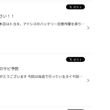
さい！！
こんにちは！タイヤ館286です。 本日はトヨタ、アイシスのバッテリー交換作業を承りました。 須藤スタッフが確実に作業を進めております。 〇〇様、本日は誠にありがとうございました！これで安心ですね！ みなさま、バッテリーの点検していますか？ バッテリー交換の目安は約3年、それ以上交換され...
のサビ予防
いつも当店をご利用いただきありがとうございます 今回は当店で行っているタイヤ回りの錆対策をご紹介します 見た目だけでなく走行性能にも関わる「ハブ」のサビとは？ 東北にお住いの方にはなじみのある車体の錆止めは新車購入時に一緒に施工されている方も多いかと思います ただ、今回ご紹介する...