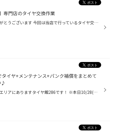
】専門店のタイヤ交換作業
いつも当店をご利用いただきありがとうございます 今回は当店で行っているタイヤ交換作業【センターフィットサービス】をご紹介いたします タイヤの性能が変わる！？取付サービスあります 皆さんはタイヤの取り付け方で乗り心地やタイヤの性能が変わる事をご存じですか？ 正確にはタイヤの性能をよ...
制でタイヤ+メンテナンス+パンク補償をまとめて
中♪
皆さまこんにちは、仙台市の長町エリアにありますタイヤ館286です！ ※本日10/28(火)は定休日となります。 タイヤの購入をお考えの皆様へ、“タイヤの新しい購入方法”のご案内です。 「サブスクリプション（サブスク）」というワードを聞いたことがあると思います。 今回はタイヤのサブスクについてご...