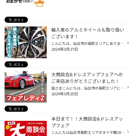
輸入車のアルミホイールも取り扱い
ございます！
こんにちは、仙台市の長町エリアにあります、タイヤ館286です！ 皆様昨日の雪はビックリしましたね！ お車の運転は大丈夫でしたか？ さて、輸入車のタイヤ交換も多い当店。 輸入車のアルミホイールも取り扱っております(^^) こちらはスマートライン365と言うホイールになります。 輸入車のアルミホ...
2024年3月27日
大商談会&ドレスアップフェアへの
ご来店ありがとうございました！
皆さまこんにちは、仙台市の長町エリアにありますタイヤ館286です！ 昨日まで開催しておりました【春の大商談会&ドレスアップフェア】への沢山のご来店、誠にありがとうございました！ 大盛況のうちに終了となりました。 またセールを開催する際は、こちらのWEBにてご案内させていただきますのでよ...
2024年3月25日
本日まで！！大商談会&ドレスアッ
プフェア
こんにちは仙台市長町エリアのタイヤ館286です。 いよいよ本日までとなりました、 第二弾春の大商談会とドレスアップフェア開催中です！！ 開店より沢山のご来店誠にありがとうございます！ 普段売り場にないホイールも盛りだくさん展示しております！！ ドレスアップ大商談会は本日、3/24まで！！ ...