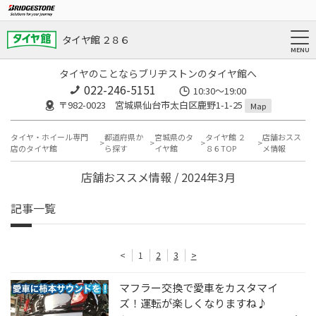
タイヤ館 ２８６
タイヤのことならブリヂストンのタイヤ館へ
022-246-5151
10:30～19:00
〒982-0023 宮城県仙台市太白区鹿野1-1-25
Map
タイヤ・ホイール専門
都道府県か
宮城県のタ
タイヤ館 ２
店舗おスス
店のタイヤ館
ら探す
イヤ館
８６TOP
メ情報
店舗おススメ情報 / 2024年3月
記事一覧
<
1
2
3
>
マフラー交換で愛車をカスタマイ
ズ！運転が楽しくなりますね♪