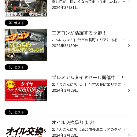
春も目前、暖かくなってまいりましたね♪ 今回ご紹介するのはお車の排気口にあたる「マフラー」の交換事例です(^o^) タイヤ館はタイヤのイメージが多いと思いますが、結構なんでもやっちゃいます♪ 今回お客様よりご用命頂いたのはマフラーの交換！ 排気系をカスタムすることにより見た目はもちろんの...
2024年3月31日
エアコンが活躍する季節！
こんにちは！仙台市の長町エリアにある、タイヤ館286です(^^) タイヤ交換の季節がきました！ 土日はタイヤ交換のお客様で賑わっております★ ご予約は平日ですとまだ空きがございますので、 お早めにご連絡またはWEBでお願いいたします。 さて、暖かくなってきて、エアコンが活躍する季節でもありま...
2024年3月30日
プレミアムタイヤセール開催中！！
皆さまこんにちは、仙台市の長町エリアにありますタイヤ館286です！ 当店では今月まで！！【プレミアムタイヤセール】開催中です☆★ 開催期間：2024年2月22日(木) ▷ ▷ ▷ 2024年3月31日(日)▼タイヤ・アルミホイール・カー用品がお買い得！今年の2月に新発売となったレグノGR-XⅢやSUV専用設計のアレン...
2024年3月29日
オイル交換承ります‼︎
皆さんこんにちは仙台市長町エリアのタイヤ館286店です。 突然ですがお客様の愛車のオイル交換はお済みでしょうか タイヤ館286店ではお客様の愛車のオイル交換を承っております‼︎ お手頃オイルからとことんお車に拘りたい珍しいオイルなど、お客様に合ったエンジンオイルをご提案いたします。 お客...
2024年3月28日