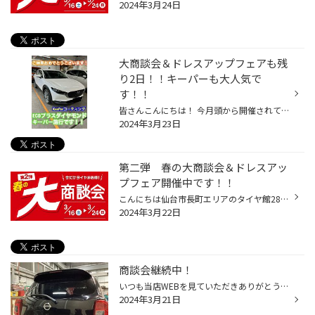
2024年3月24日
大商談会＆ドレスアップフェアも残
り2日！！キーパーも大人気で
す！！
皆さんこんにちは！ 今月頭から開催されています大商談会も残すところあと2日になっております。 連日足を運んでいただき誠にありがとうございます！ 合わせてドレスアップ商談会も残り2日！！ お好きなホイールを愛車に仮に合わせてみてイメージする絶好のチャンスになっております。 まだまだ気合...
2024年3月23日
第二弾 春の大商談会＆ドレスアッ
プフェア開催中です！！
こんにちは仙台市長町エリアのタイヤ館286です。 毎年恒例のドレスアップフェアを、3月16日土曜日から24日日曜日まで 当店にて第二弾春の大商談会と同時に開催中です！！ 今年2月に新発売となったGR-XIIIをはじめ、 ベーシックタイヤから快適性に優れたタイヤまでお買い得価格に！！ お車の使い方や...
2024年3月22日
商談会継続中！
いつも当店WEBを見ていただきありがとうございます！ さてドレスアップ大商談会も終盤にさしかかり、協力メーカーからの貸し出しホイールも少しずつ帰って行っています、、、。しかし、レイズ、プロドライブ、TWSの鍛造ホイールはまだまだお客様のご来店を待っています。セールは３月24日日曜日まで...
2024年3月21日