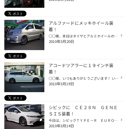
アルファードにメッキホイール装
着！
○○様、本日はタイヤとアルミホイールのセットお買い上げありがとうございます！ Ｇコーポレーションのエステイタスのメッキ似合っています。オプションのメッキフロントスポイラーとメッキドアミラーにピッタリ合いましたね！高級感が更に増しました。 タイヤも新製品エコピアＥＸ１０を合わせ、環...
2010年3月20日
アコードツアラーに１９インチ装
着！
○○様、いつもありがとうございます！ いやー、かっこいいですね、ツアラーに１９インチ！しかも気合いのフェイスⅡ！男です。 タイヤは環境に優しいＮＥＷタイヤエコピアＥＸ１０！１９インチの設定があるなんて勉強 不足でした（笑）。 たまたま営業に来店していた、アルミホイール業者の営業の方が...
2010年3月19日
シビックに ＣＥ２８Ｎ ＧＥＮＥ
ＳＩＳ装着！
今日は、シビックＴＹＰＥ－Ｒ ＥＵＲＯにＲＡＹＳのＣＥ２８Ｎ ＧＥＮＥＳＩＳを取付しました。（限定のモデルです。） お客様からの御指定でした。しかも、フォーミュラナットまで！ いつものＣＥ２８とはまた違って、なんかとても新鮮でした。 フォーミュラナットもホンダということもあってか...
2010年3月14日