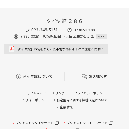
タイヤ館 ２８６
022-246-5151
10:30～19:00
〒982-0023 宮城県仙台市太白区鹿野1-1-25
Map
タイヤ館について
お客様の声
サイトマップ
リンク
プライバシーポリシー
サイトポリシー
特定整備に関する弊社取組について
企業情報
タイヤ点検・安全点検/タイヤ履き替え/オイル交換/その他
ブリヂストンタイヤサイト
ブリヂストンホイールサイト
ピット作業の予約