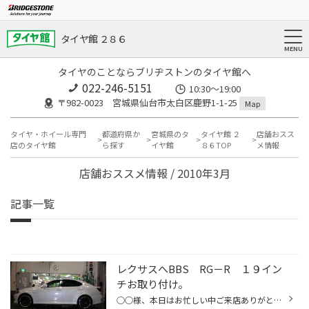
タイヤ館 ２８６
タイヤのことならブリヂストンのタイヤ館へ
022-246-5151
10:30～19:00
〒982-0023 宮城県仙台市太白区鹿野1-1-25
Map
タイヤ・ホイール専門
都道府県か
宮城県のタ
タイヤ館 ２
店舗おスス
店のタイヤ館
ら探す
イヤ館
８６TOP
メ情報
店舗おススメ情報 / 2010年3月
記事一覧
レクサスへBBS RG－R １９イン
チお取り付け。
○○様、本日はお忙しい中ご来店ありがとうございます。 ＢＢＳ ＲＧ－ＲのＢＰ（ブラックポリッシュ）カラー、格好良いです！大人のレクサスが一段と大人に！タイヤも新製品のポテンザＳ００１。エクストラロード規格で剛性もバッチリです！ 納期がかかってしまい、大変お待たせしました。その代り...