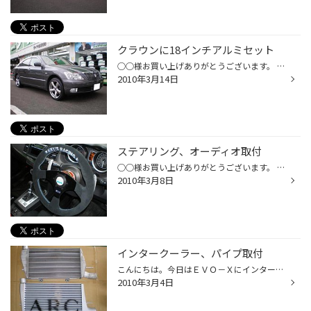
クラウンに18インチアルミセット
○○様お買い上げありがとうございます。 ハイパーシルバーのホイールと悩まれた様ですが、こちらに決めて正解かもしれませんね！ お車の色ともマッチしてますし、太めの5本スポークがクラウンによく似合います。 タイヤの方もレグノＧＲ-９０００の御指定でした。 やはり、せっかくですからクラウン...
2010年3月14日
ステアリング、オーディオ取付
○○様お買い上げありがとうございます。 6日の取付でしたが、アップ遅くなりました。すみません。 ステアリングはキーズレーシングにワークスベルのラフィックスⅡコラボレーションモデル を取付しました。（はずれるやつね！） いやぁしかし最近のハンドルはかっこいいですねぇ！ あれやっぱはずして...
2010年3月8日
インタークーラー、パイプ取付
こんにちは。今日はＥＶＯ－Ｘにインタークーラーとパイプまわりを取付しましたよ。 インタークーラーはＡＲＣの純正置き換えタイプを、パイプまわりとエアクリーナーはモンスター製のものを使いました。 オーナーの○○様とは、赤いパイプってどうなの？なぁんて話してましたが、どうしてどうして、...
2010年3月4日