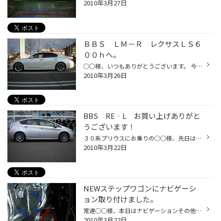
2010年3月27日
ＢＢＳ ＬＭ－Ｒ レクサスＬＳ６
００ｈへ。
○○様、いつもありがとうございます。 今回来ました！ＢＢＳ ＬＭ―Ｒ ２００９Ｆ１・ブラウンＧＰダブルタイトル獲得記念限定モデル！専用カラーのＤＢＫ－Ｐ（ダイヤモンドブラッククリアポリッシュ） とてもカッコいいです！！さりげなく落とした車高に２０インチがジャストフィット。カラーもと...
2010年3月26日
BBS RE‐L お買い上げありがと
うございます！
３０系プリウスにお乗りの○○様、先日はお買い上げありがとうございます！！！ シルバーのボディーにホイールはＤＳＫ（ダイヤモンドシルバークリア）。 似合ってます！！！ ＲＥ‐Ｌ専用のグリーンのセンターキャップも個性を出していていい感じですね。 純正ホイールよりも重量が軽くなるのでもとも...
2010年3月22日
NEWステップワゴンにナビゲーシ
ョン取り付けました。
常連○○様、本日はナビゲーションその他お買い上げありがとうございます！パナソニックのＨＸ９００を始め、スピーカー類はアルパインで統一の５．１ＣＨ。ドアはデットニングを施し、「いい音」を追求。 いやー、久しぶりにデットニング施工しましたよ。昔取った杵柄、頭の奥に眠っていた埃だらけの...
2010年3月22日