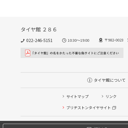
タイヤ館 ２８６
022-246-5151
〒982-002
10:30～19:00
タイヤ館について
サイトマップ
リンク
タイヤ点検・安全点検/タイヤ履き替え/オイル交換/その
ブリヂストンタイヤサイト
クローク契約会員専用タイヤ履き替え※タイヤ履き替えを
本日のタイヤ履き替え順番待ち予約 ※クローク契約会員