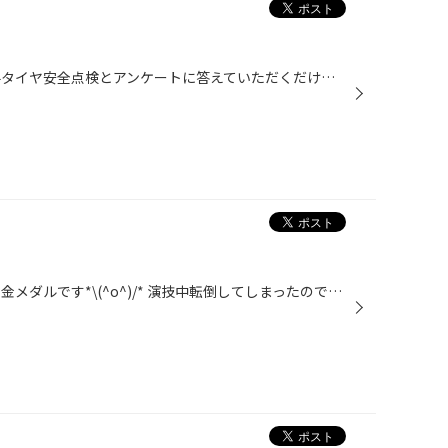
再び、ロペちゃん登場です！ 無料タイヤ安全点検とアンケートに答えていただくだけで 大大大人気のロペちゃんグッツが当たるクジがひけちゃいます！ なんと！ハズレなしです(^-^)/ そして！ タイヤ４本お買上げのお客様には先着順ではありますが 限定ロペちゃんグッツプレゼント！！！ どちらも２月...
羽生選手おめでとうございます！ 金メダルです*\(^o^)/* 演技中転倒してしまったので厳しいかなっと思いましたが、 金メダルとりましたね！！！ かっこよかったです！ そして、当店から見える電波塔の色が羽生選手のとったメダルの金色と おなじくひかるそうで… 先程確認したら、なんと金色！！！！...