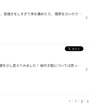
今日も降りましたね！！ みなさん、雪掻きをしすぎて体を痛めたり、 風邪をひいたりしないよう、気をつけてくださいね。 当店スタッフも雪掻きがんばってます！ 雪に濡れないよう工夫しているスタッフも…ガン○ムみたいです！ 後ろ姿ですが、どのスタッフか分かりましたか？？
店内改装して、キッズコーナーの壁を少し変えてみました！ 絵の才能については突っ込まないでくださいね（笑） ここでたくさんお子様が遊んでくれるといいな〜 ついでに私も一緒に遊びたいですo(^▽^)o 小さなお子様も安心して遊べる環境作りをしておりますので ご家族でのご来店お待ちしてます♪ …前...
<
1
2
>