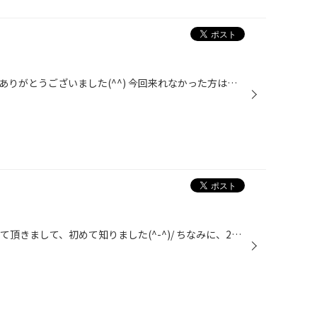
土日の商談会、たくさんのご来店ありがとうございました(^^) 今回来れなかった方は３月１日、２日もありますので！！！ お待ちしております☆★☆
…らしいです！！ お客様から教えて頂きまして、初めて知りました(^-^)/ ちなみに、22日はショートケーキの日らしいです！ ？？？なぜ？？？ってなりましたが、理由は… カレンダー上、22日の上に15日（いちご）があるからだそうです！ 面白いですねぇ～。 これを聞いたら22日には、 必ずショートケー...