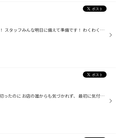
第一回目の大商談会はじまります！ スタッフみんな明日に備えて準備です！ わくわくしてます(*^^*) 楽しみです☆ 沢山のご来店お待ちしております！！
私、内海は髪の毛を１０センチも切ったのに お店の誰からも気づかれず、 最初に気付いてくださったのはお客様でした！！ すごく嬉しかったです…>_