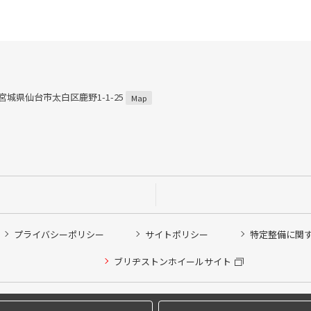
3 宮城県仙台市太白区鹿野1-1-25
Map
プライバシーポリシー
サイトポリシー
特定整備に関
他ピット作業の予約
ブリヂストンホイールサイト
希望のクローク契約会員の方はこちらを選択ください
の方はご利用いただけません
Copyright © 2024 Bridgestone Retail Co.,Ltd. All rights Reserved.