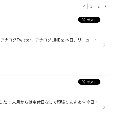
<
1
2
>
こんにちは★ 去年から始めましたアナログTwitter、アナログLINEを 本日、リニューアルしました！！！ 上が今までのアナログノートたち… たくさんのつぶやきをありがとうございます(*^^*) 新しくなったノートにもたくさんのつぶやきを期待しつつ、 2冊とも最初のつぶやきは私が記入しました（笑）
昨日は今シーズン最後の定休日でした！ 来月からは定休日なしで頑張りますよ〜 今日入ってきた素敵な白のホイール★（上） 下の写真は前からお店に展示してあるホイールです★ 私、個人的に白のホイールが好きなんですよね(*^o^*)