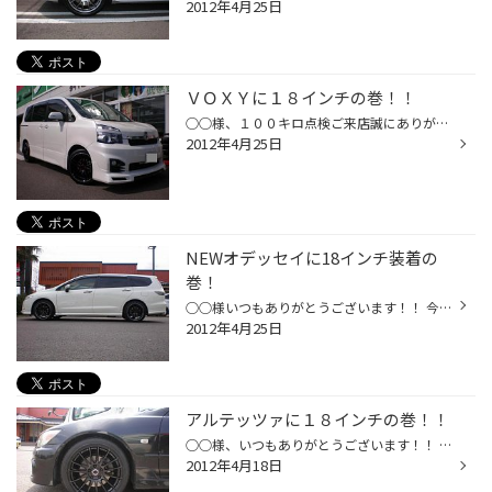
2012年4月25日
ＶＯＸＹに１８インチの巻！！
○○様、１００キロ点検ご来店誠にありがとうございます！！ 装着の際は、撮影が出来ず大変失礼しました。 今回１００キロ点検で撮影しようと？？あれ？リムがポリッシュに！？何とお客様がご自分 でリムステッカーでポリッシュ風に！意外と（失礼）いいですね！！ミニバンにもスポーツ ホイールが似...
2012年4月25日
NEWオデッセイに18インチ装着の
巻！
○○様いつもありがとうございます！！ 今回はボルクレーシングＣ２５！！軽い！カッコイイ！！高級！！（汗） １００キロ点検お待ちしております！！
2012年4月25日
アルテッツァに１８インチの巻！！
○○様、いつもありがとうございます！！ かなり！良い！！ですね！スタッフからも同じ声が！ また宜しくお願いします！ グラムライツ５７ＸＶのセミグロスブラックにて！
2012年4月18日