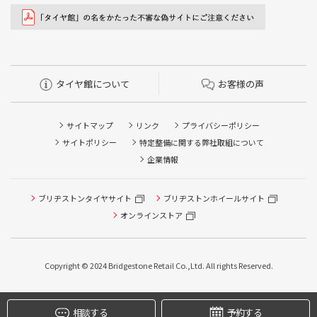
タイヤ館について
お客様の声
サイトマップ
リンク
プライバシーポリシー
サイトポリシー
特定整備に関する弊社取組について
企業情報
ブリヂストンタイヤサイト
ブリヂストンホイールサイト
タイヤ点検・安全点検/タイヤ履き替え/オイル交換/その他
ピット作業の予約
オンラインストア
クローク契約会員専用タイヤ履き替え※タイヤ履き替えを
希望のクローク契約会員の方はこちらを選択ください
Copyright © 2024 Bridgestone Retail Co.,Ltd. All rights Reserved.
本日のタイヤ履き替え順番待ち予約 ※クローク契約会員の
方はご利用いただけません
相談する
予約する