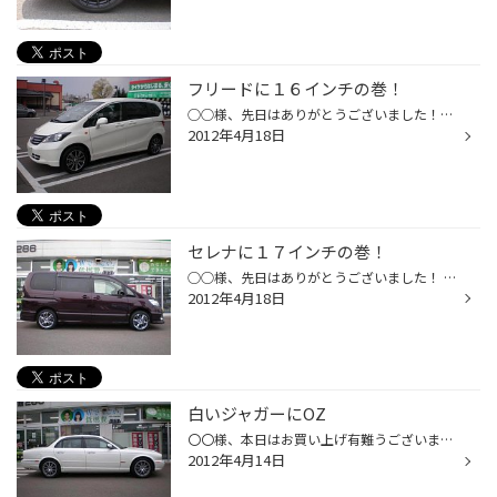
フリードに１６インチの巻！
○○様、先日はありがとうございました！！ １００キロ点検お待ちしております！ スポークの定番、マキナイゾッタで！！
2012年4月18日
セレナに１７インチの巻！
○○様、先日はありがとうございました！ １００キロ点検お待ちしております！その時ご感想をお聞かせください！ ベルサスのＮＥＷモデル、アイギスとレグノＧＲ-ＸＴのセットで！
2012年4月18日
白いジャガーにOZ
〇〇様、本日はお買い上げ有難うございます。正直、マッチングはあまりでていませんでしたし、これっというホイールは欠品だしで、一時はどうなる事かと思いましたが、〇〇様のご決断の早さでこのホイールとジャガーが、ついにめぐり合いました。男らしいご決断に感謝です。結果からいうとこのホイ...
2012年4月14日