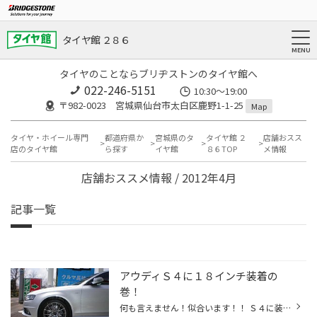
タイヤ館 ２８６
タイヤのことならブリヂストンのタイヤ館へ
022-246-5151
10:30～19:00
〒982-0023 宮城県仙台市太白区鹿野1-1-25
Map
タイヤ・ホイール専門
都道府県か
宮城県のタ
タイヤ館 ２
店舗おスス
店のタイヤ館
ら探す
イヤ館
８６TOP
メ情報
店舗おススメ情報 / 2012年4月
記事一覧
アウディＳ４に１８インチ装着の
巻！
何も言えません！似合います！！ Ｓ４に装着はＢＢＳさんも初めての様で、マッチングを取らせていただきました。ありがとうございました。 ホイールはご指定のＢＢＳ ＲＥ-Ｖ ＤＢＫ。タイヤもオーナー様ご指定のポテンザＳ００１にて。