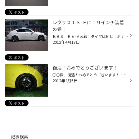
レクサスＩＳ-Ｆに１９インチ装着
の巻！
ＢＢＳ ＲＥ-Ｖ装着！タイヤは何と！ポテンザＲＥ-１１ ！！ 何も言えません、カッコイイの一言です！！ ありがとうございました！！
2012年4月13日
復活！おめでとうございます！
○○様、復活！おめでとうございます！！ 黄色のスイフトスポーツにマイスターブラックのプロドライブＧＣ-０５Ｋ！カッコイイ！ ほとんどプラモデルです（笑、ほめ言葉です。念の為）。 冬が明けました。法定速度内でガンガン走って下さい！！！ それではまた、ご来店お待ちしております。
2012年4月5日
記事検索