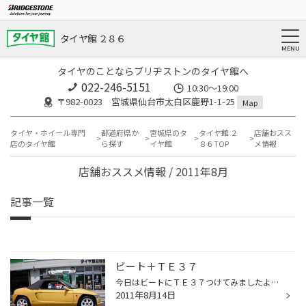
タイヤ館 ２８６
タイヤのことならブリヂストンのタイヤ館へ
022-246-5151
10:30～19:00
〒982-0023 宮城県仙台市太白区鹿野1-1-25
Map
タイヤ・ホイール専門
都道府県か
宮城県のタ
タイヤ館 ２
店舗おスス
店のタイヤ館
ら探す
イヤ館
８６TOP
メ情報
店舗おススメ情報 / 2011年8月
記事一覧
ビート＋ＴＥ３７
今日はビートにＴＥ３７つけてみましたよ。しかも白！ビート自体そんなに見ないのもあってか、すごく新鮮な感じがします。大事に乗ってくれているオーナーさんに感謝です。 それにしても、３７はいつまでたっても現役ですねぇ！
2011年8月14日