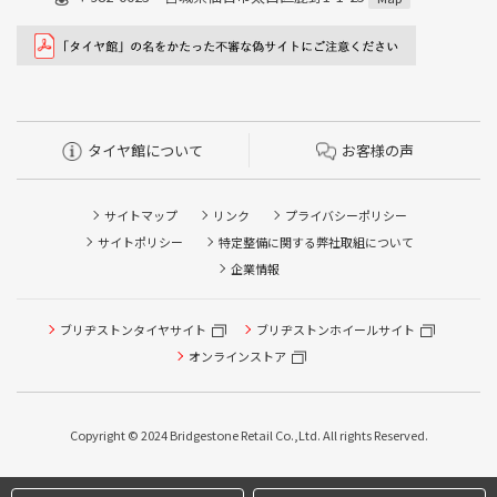
タイヤ館について
お客様の声
サイトマップ
リンク
プライバシーポリシー
サイトポリシー
特定整備に関する弊社取組について
企業情報
タイヤ点検・安全点検/タイヤ履き替え/オイル交換/その他
ブリヂストンタイヤサイト
ブリヂストンホイールサイト
ピット作業の予約
オンラインストア
クローク契約会員専用タイヤ履き替え※タイヤ履き替えを
希望のクローク契約会員の方はこちらを選択ください
Copyright © 2024 Bridgestone Retail Co.,Ltd. All rights Reserved.
本日のタイヤ履き替え順番待ち予約 ※クローク契約会員の
方はご利用いただけません