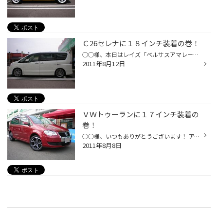
Ｃ26セレナに１８インチ装着の巻！
○○様、本日はレイズ「ベルサスアマレーナ」ご購入ありがとうございました！！ 早くもＣ２６型セレナに１８インチのインチアップ！クロモイブリードのカラーも更に高級 感を演出しています！ ヨーロッパ地方に咲く桜のような花の名前であるアマレーナ。咲き誇る花のようなそのデザ インは新しい創造...
2011年8月12日
ＶＷトゥーランに１７インチ装着の
巻！
○○様、いつもありがとうございます！ アグレッシブなストリートカジュアル「X-LINE」。その最新作のウェーブが日本上陸をし ました。エアホールの輪郭を強調するカーブ、それを支えるスポークの陰影が美しくマッチ させたこのホイールは、車をよりスタイルアップさせる個性を持ち、マットブラックと...
2011年8月8日