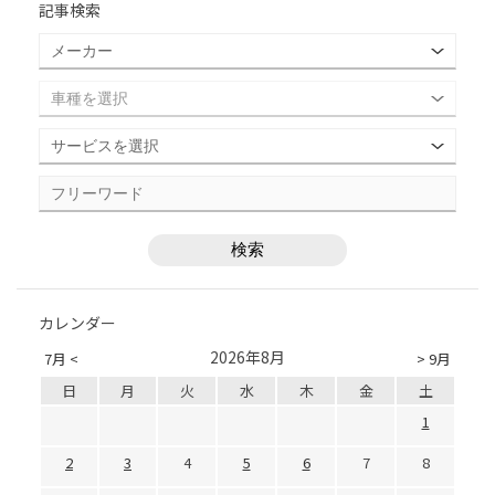
記事検索
カレンダー
2026年8月
7月 <
> 9月
日
月
火
水
木
金
土
1
2
3
4
5
6
7
8