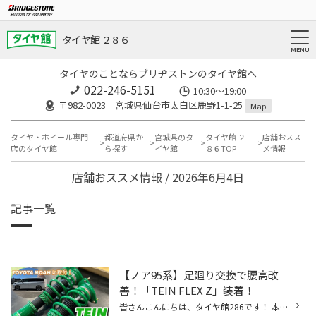
タイヤ館 ２８６
タイヤのことならブリヂストンのタイヤ館へ
022-246-5151
10:30～19:00
〒982-0023 宮城県仙台市太白区鹿野1-1-25
Map
タイヤ・ホイール専門
都道府県か
宮城県のタ
タイヤ館 ２
店舗おスス
店のタイヤ館
ら探す
イヤ館
８６TOP
メ情報
店舗おススメ情報 / 2026年6月4日
記事一覧
【ノア95系】足廻り交換で腰高改
善！「TEIN FLEX Z」装着！
皆さんこんにちは、タイヤ館286です！ 本日は足廻り交換事例のご紹介です！ 今回はノア95系(4WD/E-Four)へお取付け！ 装着するのは、TEINの全長調整式車庫長「FLEX Z」 お車は新車ですが、気になるフェンダーの隙間を埋めるため車高調交換となりました！ 気になる後輪の腰高感も改善されスタイリッ...