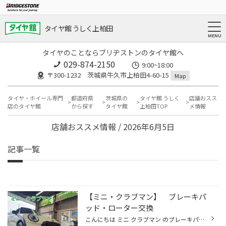
タイヤ館 うしく上柏田
タイヤのことならブリヂストンのタイヤ館へ
029-874-2150
9:00~18:00
〒300-1232 茨城県牛久市上柏田4-60-15
Map
タイヤ・ホイール専門
都道府県
茨城県の
タイヤ館 うしく
店舗おスス
店のタイヤ館
から探す
タイヤ館
上柏田TOP
メ情報
店舗おススメ情報 / 2026年6月5日
記事一覧
【ミニ・クラブマン】 ブレーキパ
ッド・ローター交換
こんにちは ミニ クラブマン のブレーキパッド・ローター交換を致しました 交換しましたパッド・ローターは ＤＩＸＣＥＬ Ｍパッド ＰＤローター ブレーキセンサーです ブレーキセンサーが反応して ブレーキパッドが少なくなっていたので交換になしました センサーも交換しないとメーターの表示が消...