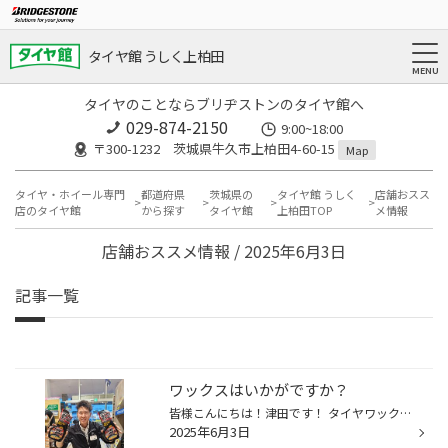
タイヤ館 うしく上柏田
タイヤのことならブリヂストンのタイヤ館へ
029-874-2150
9:00~18:00
〒300-1232 茨城県牛久市上柏田4-60-15
Map
タイヤ・ホイール専門
都道府県
茨城県の
タイヤ館 うしく
店舗おスス
店のタイヤ館
から探す
タイヤ館
上柏田TOP
メ情報
店舗おススメ情報 / 2025年6月3日
記事一覧
ワックスはいかがですか？
皆様こんにちは！津田です！ タイヤワックスはいかがですか？ ワックスを塗ることによって黒ツヤが冴えてタイヤがキレイに保てます！ タイヤの劣化を抑える成分が入っているので、タイヤの長持ちにも貢献してくれます！ タイヤワックスオススメです！
2025年6月3日