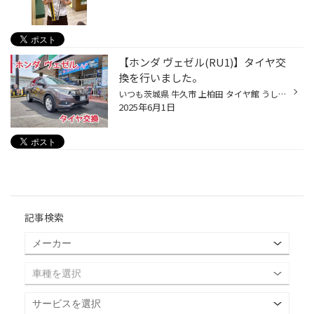
【ホンダ ヴェゼル(RU1)】タイヤ交
換を行いました。
いつも茨城県 牛久市 上柏田 タイヤ館 うしく上柏田店のWebを御覧の皆様ありがとうございます♪ 本日行った作業は、ホンダ ヴェゼルのタイヤ交換です！ 今回使用したのは、レグノGR-XⅢ タイプRVです！ エンライトン技術の搭載により、従来のレグノよりもさらに高い静粛性と乗り心地を実現しています...
2025年6月1日
記事検索