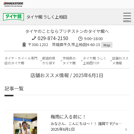
タイヤ館 うしく上柏田
タイヤのことならブリヂストンのタイヤ館へ
029-874-2150
9:00~18:00
〒300-1232 茨城県牛久市上柏田4-60-15
Map
タイヤ・ホイール専門
都道府県
茨城県の
タイヤ館 うしく
店舗おスス
店のタイヤ館
から探す
タイヤ館
上柏田TOP
メ情報
店舗おススメ情報 / 2025年6月1日
記事一覧
梅雨に入る前に！
みなさん、こんにちは〜！！ 諸岡です)^o^( 突然ですが、みなさんもう少しで梅雨に入りますね！ 雨の日が多くなってきますが、みなさんお車のワイパーの状態大丈夫ですか？ 最近交換をしていないお客様、ぜひ当店にお任せください♪ タイヤ館 うしく上柏田店 〒300-1232茨城県牛久市上柏田4-60-15 タ...
2025年6月1日