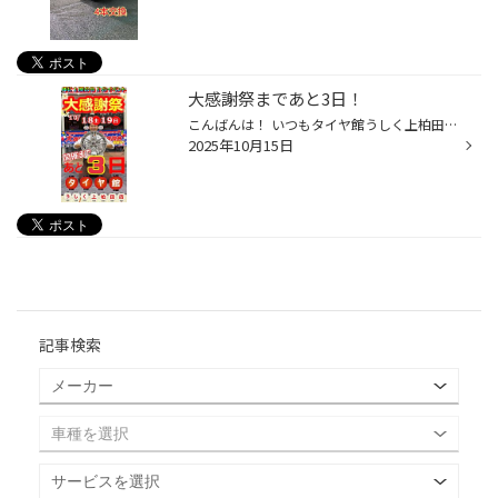
大感謝祭まであと3日！
こんばんは！ いつもタイヤ館うしく上柏田店PITスタッフの平塚です！ いよいよ大感謝祭まで残り3日です！18・19日は、ご来店プレゼントやご成約いただいた方にはさらにプレゼントをご用意させていただいております。 大感謝祭では、ノーマルタイヤやスタッドレスタイヤ、メンテナンス商品がお買い得...
2025年10月15日
記事検索