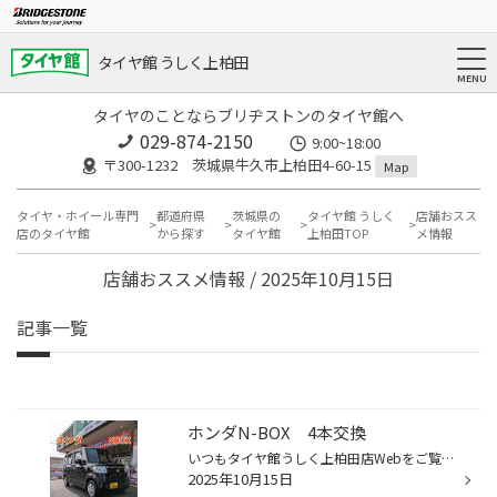
タイヤ館 うしく上柏田
タイヤのことならブリヂストンのタイヤ館へ
029-874-2150
9:00~18:00
〒300-1232 茨城県牛久市上柏田4-60-15
Map
タイヤ・ホイール専門
都道府県
茨城県の
タイヤ館 うしく
店舗おスス
店のタイヤ館
から探す
タイヤ館
上柏田TOP
メ情報
店舗おススメ情報 / 2025年10月15日
記事一覧
ホンダN-BOX 4本交換
いつもタイヤ館うしく上柏田店Webをご覧の皆様ありがとうございます♪ 本日はホンダN-BOXの4本交換をさせて頂きました! 交換したタイヤ NEWNO 155/65R14 75H NEWNOは幅広いサイズラインアップと高いライフ性能が特徴のブリジストンタイヤで、多くの方にお使いいただいているタイヤです！ タイヤの交...
2025年10月15日