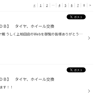
<
1
2
…
4
5
6
7
8
>
ＤＢ】 タイヤ、ホイール交換
いつも茨城県 牛久市 上柏田 タイヤ館 うしく上柏田店のWebを御覧の皆様ありがとうございます♪ スバル・インプレッサのタイヤ交換をさせていただきました！ 17インチからのインチアップになります。 お客様よりクロ色のホイールをお探しとの相談があり ブレンボのキャリパーが付いていたので中々ご...
ＤＢ】 タイヤ、ホイール交換
ます！！