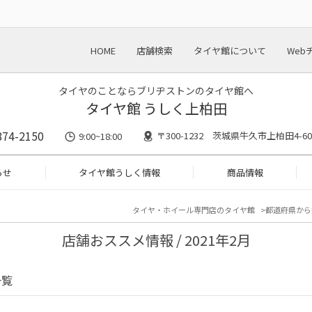
HOME
店舗検索
タイヤ館について
Web
タイヤのことならブリヂストンのタイヤ館へ
タイヤ館 うしく上柏田
874-2150
〒300-1232 茨城県牛久市上柏田4-60
9:00~18:00
らせ
タイヤ館うしく情報
商品情報
タイヤ・ホイール専門店のタイヤ館
都道府県から
店舗おススメ情報 / 2021年2月
一覧