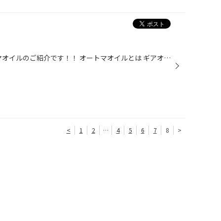
こんにちは(^^)/ 本日は、オートマオイルのご紹介です！！ オートマオイルとは ギアオイルです。 シフトを動かすと車は前進したり後退したりします。 そこに使われているオイルです。 オイルが汚れてくると燃費の悪化、加速の低下考えられます。 交換目安は、2年又は20,000kmです。 専用の機械にて...
<
1
2
…
4
5
6
7
8
>