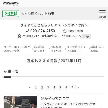
タイヤ館 うしく上柏田
タイヤのことならブリヂストンのタイヤ館へ
029-874-2150
9:00~18:00
〒300-1232 茨城県牛久市上柏田4-60-15
Map
タイヤ・ホイール専門
都道府県
茨城県の
タイヤ館 うしく
店舗おスス
店のタイヤ館
から探す
タイヤ館
上柏田TOP
メ情報
店舗おススメ情報 / 2021年11月
記事一覧
<
1
2
3
4
5
6
7
>
冬がやってきます
みなさまこんにちは！冬生まれだから寒さに強いと自称していたのに、ここ数年で耐寒性がガタ落ちしている西中です！年は取りたくないですね！ タイヤ館では連日、大量のスタッドレスタイヤが入荷してきています！ 大半が、早期予約を頂いたお客様のためのものです！ ご予約頂いたお客様が実際にスタ...