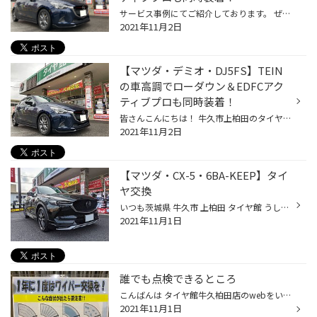
サービス事例にてご紹介しております。 ぜひご覧ください！
2021年11月2日
【マツダ・デミオ・DJ5FS】TEIN
の車高調でローダウン＆EDFCアク
ティブプロも同時装着！
皆さんこんにちは！ 牛久市上柏田のタイヤ館うしく上柏田店 担当：隅内です。 今回は、T様がお乗りのこちらのお車をご紹介します！ ご紹介するお車【マツダ・デミオ・DJ5FS】 そして、お取り付けした商品がこちら！ お取り付けした商品【TEIN・FLEX Z＆EDFCアクティブPRO】 当店一番人気の車高調キ...
2021年11月2日
【マツダ・CX-5・6BA-KEEP】タイ
ヤ交換
いつも茨城県 牛久市 上柏田 タイヤ館 うしく上柏田店のWebを御覧の皆様ありがとうございます！ 今回はマツダのCX-5のタイヤ交換をさせて頂きました！ 今回お取付けさせて頂いたタイヤの紹介 DUELER H/L 850 size:225/55R19 今回はこちらのブリヂストンのDUELERはSUVに合わせてたタイヤで特に低燃費...
2021年11月1日
誰でも点検できるところ
こんばんは タイヤ館牛久柏田店のwebをいつもご覧いただきありがとうございます。 タイヤ館牛久柏田店の平塚です！ 今回誰でも点検できるワイパーについてご紹介させていただきます。 まず上の写真にある症状がでたら要交換のサインで、他にもゴムにひび割れが入っていたりゴムが切れていたりなどす...
2021年11月1日