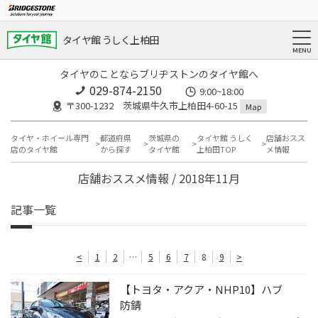
タイヤ館 うしく上柏田
タイヤのことならブリヂストンのタイヤ館へ
029-874-2150
9:00~18:00
〒300-1232 茨城県牛久市上柏田4-60-15
Map
タイヤ・ホイール専門
都道府県
茨城県の
タイヤ館 うしく
店舗おスス
店のタイヤ館
から探す
タイヤ館
上柏田TOP
メ情報
店舗おススメ情報 / 2018年11月
記事一覧
<
1
2
…
5
6
7
8
9
>
【トヨタ・アクア・NHP10】ハブ
防錆