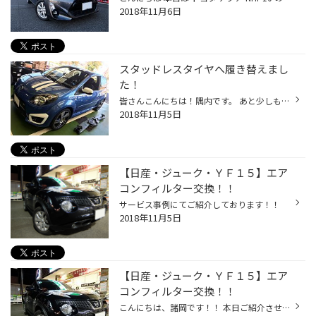
2018年11月6日
スタッドレスタイヤへ履き替えまし
た！
皆さんこんにちは！隅内です。 あと少しも経てば、冬！！今年は雪、降るんでしょうか？ いや、降るにしろ降らないにしろ、路面の凍結は必ず起きます！ 天気予報で「今年は暖冬だ～」なんて言っていても、油断はしてはいけませんよ！ という事で、当店スタッフはすでに、愛車へのスタッドレスタイヤ...
2018年11月5日
【日産・ジューク・ＹＦ１５】エア
コンフィルター交換！！
サービス事例にてご紹介しております！！
2018年11月5日
【日産・ジューク・ＹＦ１５】エア
コンフィルター交換！！
こんにちは、諸岡です！！ 本日ご紹介させていただくのは、日産・ジューク・エアコンフィルター交換になります。 私の愛車ジュークです！ 皆さん車にも、エアコンフィルターが付いているのご存知ですか？ 家庭用のエアコンフィルター同様に、時間と共に汚れが出てきてしまいます。 汚れが出てくると...