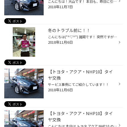
こんにちは！大山です！ 本日も、昨日に引き続き トヨタ・アクアのご紹介になります。 ハブ防錆の作業をさせていただきました！ ハブとはタイヤを取りつける部分、ボルトが付いている部分なんですが、 どうしても雨などの水分で錆びてきてしまいます。 錆がひどくなるとタイヤと固着してしまい簡単...
2018年11月7日
冬のトラブル前に！！
こんにちは(*^▽^*) 諸岡です！ 突然ですが、みなさん冬のお車トラブルで一番の理由ご存知ですか？ 実は、バッテリーのトラブルが一番なんです！！ 最近のバッテリーは、寿命が近くなっても前兆がなく、突然バッテリーが上がってしまいます(>_<) そのようなことが、おこる前にぜひ交換をオススメしま...
2018年11月6日
【トヨタ・アクア・NHP10】タイ
ヤ交換
サービス事例にてご紹介しています！！
2018年11月6日
【トヨタ・アクア・NHP10】タイ
ヤ交換
こんにちは 本日は トヨタ アクア NHP10 のタイヤ交換のご紹介です。 交換したタイヤは・・・ 175/65R15 レグノGR-XIです。 上質な静粛性 優雅な乗り心地 冴えわたる運動性能 とトータルバランスで性能が高いです！！ 詳しくはこちらをご覧ください→レグノ 個人的な意見ですが乗ってすぐ体感できま...