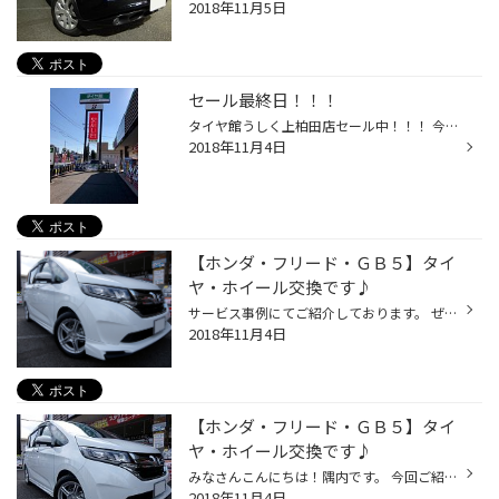
2018年11月5日
セール最終日！！！
タイヤ館うしく上柏田店セール中！！！ 今日で大きなイベントは終了となります(#^^#) 特に冬タイヤの価格はセール期間が大幅に値下げされております！！ まだお値引き期間は引き続き行っておりますが、 折角なので本日のご来店心よりお待ちしています(*^-^*) また、タイヤ以外でのお車のご相談も喜...
2018年11月4日
【ホンダ・フリード・ＧＢ５】タイ
ヤ・ホイール交換です♪
サービス事例にてご紹介しております。 ぜひご覧ください！
2018年11月4日
【ホンダ・フリード・ＧＢ５】タイ
ヤ・ホイール交換です♪
みなさんこんにちは！隅内です。 今回ご紹介するお車はこちら！ T様がお乗りのホンダ・フリードです。 なんと、この日納車されたばかりの新車！！ピカピカです。 羨ましい！！ という事で、この日の為に以前からタイヤ・アルミホイールのご予約を頂いておりました。 選んで頂いたのは・・・ 【タイ...
2018年11月4日