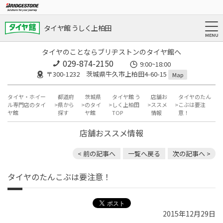
タイヤ館 うしく上柏田
タイヤのことならブリヂストンのタイヤ館へ
029-874-2150
9:00~18:00
〒300-1232 茨城県牛久市上柏田4-60-15
Map
タイヤ・ホイー
都道府
茨城県
タイヤ館 う
店舗お
タイヤのたん
ル専門店のタイ
県から
のタイ
しく上柏田
ススメ
こぶは要注
ヤ館
探す
ヤ館
TOP
情報
意！
店舗おススメ情報
< 前の記事へ
一覧へ戻る
次の記事へ >
タイヤのたんこぶは要注意！
2015年12月29日